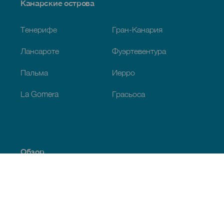
Menú
Канарские острова
Footer
Тенерифе
Гран-Канария
Лансароте
Фуэртевентура
Пальма
Иерро
La Gomera
Грасьоса
Обзор
Побережье и пляжи
Культура
Кухня
Все статьи