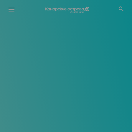
Перейти
к
основному
содержанию