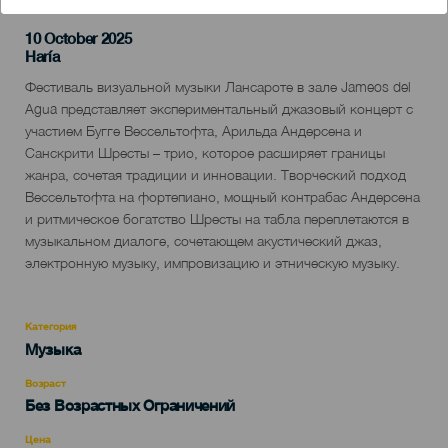
10 October 2025
Localidad
Haría
Descripción
Фестиваль визуальной музыки Лансароте в зале Jameos del
del
Agua представляет экспериментальный джазовый концерт с
evento
участием Бугге Вессельтофта, Арильда Андерсена и
Санскрити Шресты – трио, которое расширяет границы
жанра, сочетая традиции и инновации. Творческий подход
Вессельтофта на фортепиано, мощный контрабас Андерсена
и ритмическое богатство Шресты на табла переплетаются в
музыкальном диалоге, сочетающем акустический джаз,
электронную музыку, импровизацию и этническую музыку.
Категория
Categoría
Музыка
del
evento
Возраст
Edad
Без Возрастных Ограничений
Recomendada
Цена