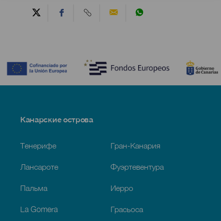
Contenido
Menú
Канарские острова
Footer
Тенерифе
Гран-Канария
Лансароте
Фуэртевентура
Пальма
Иерро
La Gomera
Грасьоса