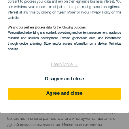
consent to process your data and rely on their legitimate business interest. You
ЛАНСАРОТЕ
can withdraw your consent or object to data processing based on legitimate
Гитарный фестиваль в
interest at any time by clicking on “Learn More” or in our Privacy Policy on this
Арии
website.
We and our partners process data for the following purposes:
Imagen
Personalised advertising and content, advertising and content measurement, audience
Listado
research and services development
, Precise geolocation data, and identification
through device scanning
, Store and/or access information on a device
, Technical
cookies
Learn More →
Disagree and close
Agree and close
February 2027
Localidad
Haría
Descripción
Фестиваль гитары в Арии — это событие, которое чествует
del
богатство и многогранность этого инструмента, делая его
evento
душой каждого выступления. Известные гитаристы