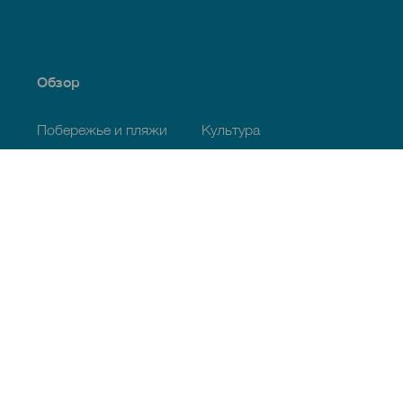
Обзор
Побережье и пляжи
Культура
Кухня
Все статьи
Полезная информация
Календарь мероприятий
Климат
Как добраться
Питание
Проживание
Архипелаг