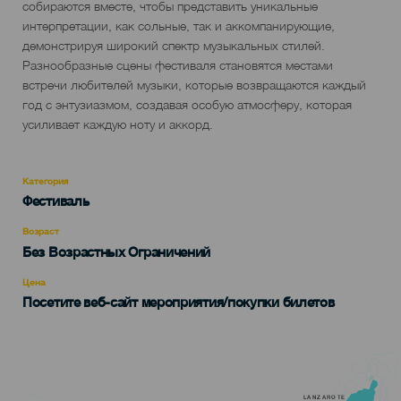
собираются вместе, чтобы представить уникальные
интерпретации, как сольные, так и аккомпанирующие,
демонстрируя широкий спектр музыкальных стилей.
Разнообразные сцены фестиваля становятся местами
встречи любителей музыки, которые возвращаются каждый
год с энтузиазмом, создавая особую атмосферу, которая
усиливает каждую ноту и аккорд.
Категория
Categoría
Фестиваль
del
evento
Возраст
Edad
Без Возрастных Ограничений
Recomendada
Цена
Посетите веб-сайт мероприятия/покупки билетов
LANZAROTE