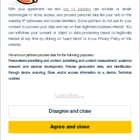
With your agreement, we and
our 14 partners
use cookies or similar
technologies to store, access, and process personal data like your visit on this
ЛАНСАРОТЕ
website, IP addresses and cookie identifiers. Some partners do not ask for your
Фестиваль
consent to process your data and rely on their legitimate business interest. You
can withdraw your consent or object to data processing based on legitimate
альтернативной музыки на
interest at any time by clicking on “Learn More” or in our Privacy Policy on this
Канарских островах
website.
We and our partners process data for the following purposes:
Imagen
Personalised advertising and content, advertising and content measurement, audience
Listado
research and services development
, Precise geolocation data, and identification
through device scanning
, Store and/or access information on a device
, Technical
cookies
Learn More →
Disagree and close
Agree and close
ПРОШЕДШЕЕ МЕРОПРИЯТИЕ