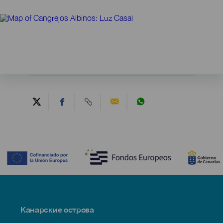
Contenido
Menú
Канарские острова
Footer