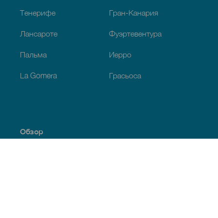
Тенерифе
Гран-Канария
Лансароте
Фуэртевентура
Пальма
Иерро
La Gomera
Грасьоса
Обзор
Побережье и пляжи
Культура
Кухня
Все статьи