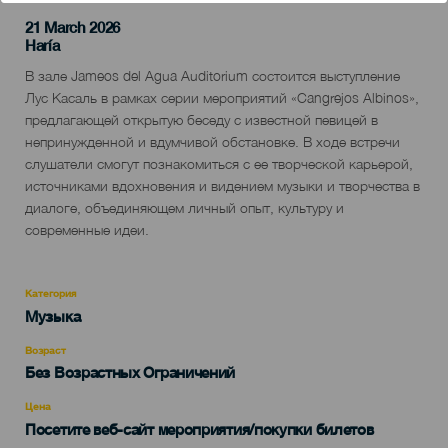
21 March 2026
Localidad
Haría
Descripción
В зале Jameos del Agua Auditorium состоится выступление
del
Лус Касаль в рамках серии мероприятий «Cangrejos Albinos»,
evento
предлагающей открытую беседу с известной певицей в
непринужденной и вдумчивой обстановке. В ходе встречи
слушатели смогут познакомиться с ее творческой карьерой,
источниками вдохновения и видением музыки и творчества в
диалоге, объединяющем личный опыт, культуру и
современные идеи.
Категория
Categoría
Музыка
del
evento
Возраст
Edad
Без Возрастных Ограничений
Recomendada
Цена
Посетите веб-сайт мероприятия/покупки билетов