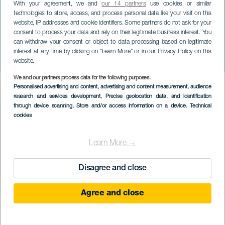
With your agreement, we and
our 14 partners
use cookies or similar
technologies to store, access, and process personal data like your visit on this
website, IP addresses and cookie identifiers. Some partners do not ask for your
consent to process your data and rely on their legitimate business interest. You
can withdraw your consent or object to data processing based on legitimate
ЛАНСАРОТЕ
interest at any time by clicking on “Learn More” or in our Privacy Policy on this
Cangrejos Albinos: Luz Casal
website.
We and our partners process data for the following purposes:
Imagen
Personalised advertising and content, advertising and content measurement, audience
Listado
research and services development
, Precise geolocation data, and identification
through device scanning
, Store and/or access information on a device
, Technical
cookies
Learn More →
Disagree and close
Agree and close
ПРОШЕДШЕЕ МЕРОПРИЯТИЕ