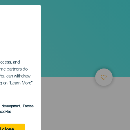
 access, and
Some partners do
. You can withdraw
ing on “Learn More”
ТИЕ
s development
, Precise
l cookies