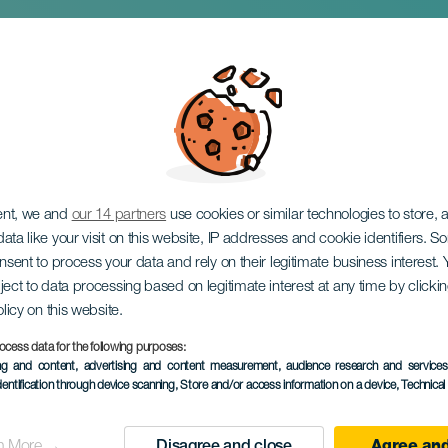
ес на концерте
ent, we and
our 14 partners
use cookies or similar technologies to store,
ata like your visit on this website, IP addresses and cookie identifiers. 
onsent to process your data and rely on their legitimate business interest
ject to data processing based on legitimate interest at any time by click
olicy on this website.
ocess data for the following purposes:
ПРОШЕДШЕЕ МЕРОПРИЯ
ing and content, advertising and content measurement, audience research and service
dentification through device scanning
, Store and/or access information on a device
, Technica
10 April 2026
Localidad
San Bartolomé