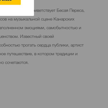
 close
ан-Бартоломе приветствует Бесая Переса,
осов на музыкальной сцене Канарских
 наполненном эмоциями, самобытностью и
енством. Известный своей
обностью трогать сердца публики, артист
ое путешествие, в котором традиции и
но сочетаются.