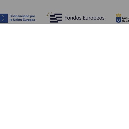
Обзор
П
Побережье и пляжи
Культура
К
Кухня
Все статьи
Ка
П
Ус