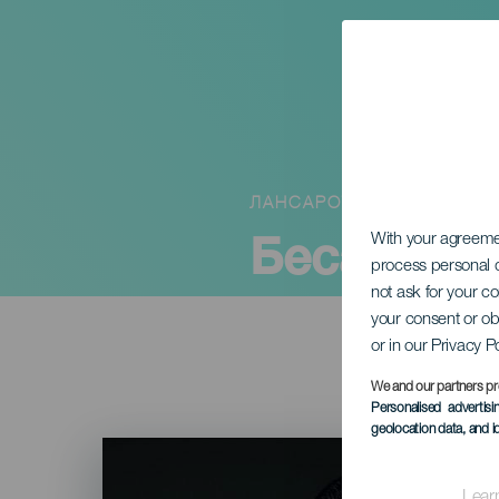
ЛАНСАРОТЕ
Бесай Пер
With your agreem
process personal d
not ask for your c
your consent or ob
or in our Privacy P
We and our partners pr
Personalised advertis
geolocation data, and i
Imagen
Listado