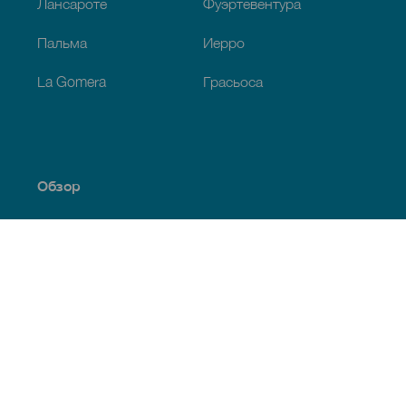
Лансароте
Фуэртевентура
Пальма
Иерро
La Gomera
Грасьоса
Обзор
Побережье и пляжи
Культура
Кухня
Все статьи
Полезная информация