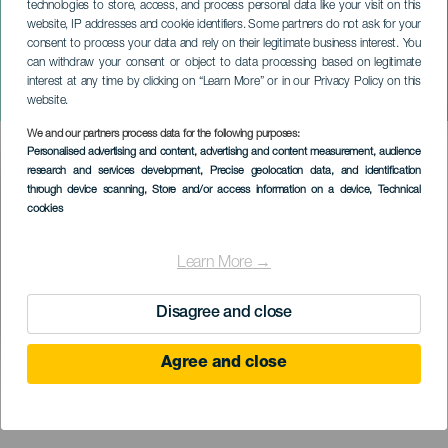
technologies to store, access, and process personal data like your visit on this
website, IP addresses and cookie identifiers. Some partners do not ask for your
consent to process your data and rely on their legitimate business interest. You
ГРАН-КАНАРИЯ
can withdraw your consent or object to data processing based on legitimate
Загадка Ника
interest at any time by clicking on “Learn More” or in our Privacy Policy on this
Вальдепеньяса
website.
We and our partners process data for the following purposes:
Imagen
Personalised advertising and content, advertising and content measurement, audience
Listado
research and services development
, Precise geolocation data, and identification
through device scanning
, Store and/or access information on a device
, Technical
cookies
Learn More →
Disagree and close
Agree and close
ПРОШЕДШЕЕ МЕРОПРИЯТИЕ