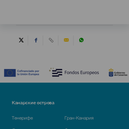
Contenido
Menú
Канарские острова
Footer
Тенерифе
Гран-Канария