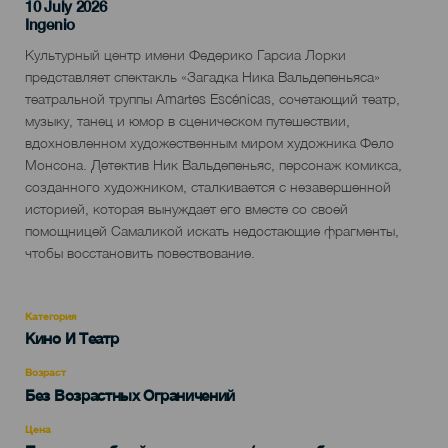
10 July 2026
Localidad
Ingenio
Descripción
Культурный центр имени Федерико Гарсиа Лорки
del
представляет спектакль «Загадка Ника Вальдепеньяса»
evento
театральной труппы Amartes Escénicas, сочетающий театр,
музыку, танец и юмор в сценическом путешествии,
вдохновленном художественным миром художника Фело
Монсона. Детектив Ник Вальдепеньяс, персонаж комикса,
созданного художником, сталкивается с незавершенной
историей, которая вынуждает его вместе со своей
помощницей Самаликой искать недостающие фрагменты,
чтобы восстановить повествование.
Категория
Categoría
Кино И Театр
del
evento
Возраст
Edad
Без Возрастных Ограничений
Recomendada
Цена