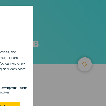
 Мойя в
 access, and
Some partners do
. You can withdraw
ing on “Learn More”
ТИЕ
s development
, Precise
l cookies