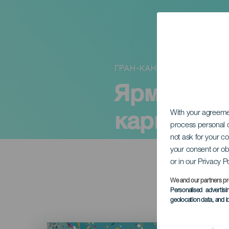
ГРАН-КАНАРИЯ
Ярмарка р
карнавал
With your agreem
process personal d
not ask for your c
your consent or ob
or in our Privacy P
We and our partners pr
Personalised advertis
geolocation data, and i
Imagen