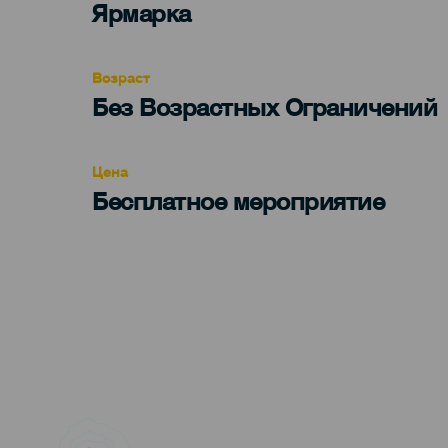
Categoría
Ярмарка
del
evento
Возраст
Edad
Без Возрастных Ограничений
Recomendada
Цена
Бесплатное мероприятие