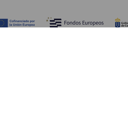
Обзор
П
Побережье и пляжи
Культура
К
Кухня
Все статьи
Ка
П
Ус