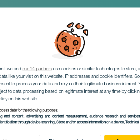
емесел и торговли:
е
ent, we and
our 14 partners
use cookies or similar technologies to store,
ata like your visit on this website, IP addresses and cookie identifiers. 
onsent to process your data and rely on their legitimate business interest
ject to data processing based on legitimate interest at any time by click
olicy on this website.
ocess data for the following purposes:
ПРОШЕДШЕЕ МЕРОПРИЯ
ing and content, advertising and content measurement, audience research and service
dentification through device scanning
, Store and/or access information on a device
, Technica
22 February 2026
Localidad
Moya