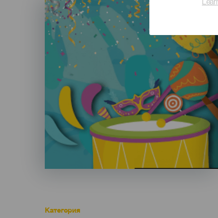
Lear
Listado
Категория