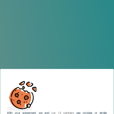
With your agreement, we and
our 14 partners
use cookies or similar