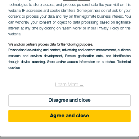
technologies to store, access, and process personal data like your visit on this
website, IP addresses and cookie identifiers. Some partners do not ask for your
consent to process your data and rely on their legitimate business interest. You
ГРАН-КАНАРИЯ
can withdraw your consent or object to data processing based on legitimate
Всемирный пивной
interest at any time by clicking on “Learn More” or in our Privacy Policy on this
фестиваль
website.
We and our partners process data for the following purposes:
Imagen
Personalised advertising and content, advertising and content measurement, audience
Listado
research and services development
, Precise geolocation data, and identification
through device scanning
, Store and/or access information on a device
, Technical
cookies
Learn More →
Disagree and close
Agree and close
ПРОШЕДШЕЕ МЕРОПРИЯТИЕ