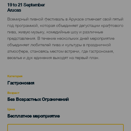
19 to 21 September
Localidad
Arucas
Descripción
Всемирный пивной фестиваль в Арукасе отмечает свой пятый
del
год программой, которая объединяет дегустации крафтового
evento
пива, живую музыку, комедийные шоу и различные
представления. В течение нескольких дней мероприятие
объединяет любителей пива и культуры в праздничной
атмосфере, становясь местом встречи, где гастрономия,
веселье и дух единения выходят на первый план.
Категория
Categoría
Гастрономия
del
evento
Возраст
Edad
Без Возрастных Ограничений
Recomendada
Цена
Бесплатное мероприятие