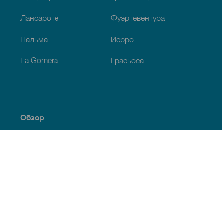
Лансароте
Фуэртевентура
Пальма
Иерро
La Gomera
Грасьоса
Обзор
Побережье и пляжи
Культура
Кухня
Все статьи
Полезная информация