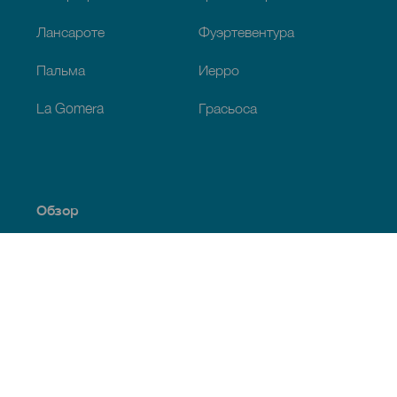
Лансароте
Фуэртевентура
Пальма
Иерро
La Gomera
Грасьоса
Обзор
Побережье и пляжи
Культура
Кухня
Все статьи
Полезная информация