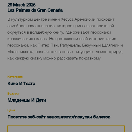
29 March 2026
Localidad
Las Palmas de Gran Canaria
Descripción
В культурном центре имени Хесуса Аренсибии проходит
del
семейное представление, которое приглашает зрителей
evento
окунуться в волшебную книгу, где оживают персонажи
классических сказок. На протяжении всей истории такие
персонажи, как Питер Пэн, Рапунцель, Безумный Шляпник и
Малефисента, появляются в новых ситуациях, демонстрируя,
как каждую сказку можно рассказать по-разному.
Категория
Categoría
Кино И Театр
del
evento
Возраст
Edad
Младенцы И Дети
Recomendada
Цена
Посетите веб-сайт мероприятия/покупки билетов