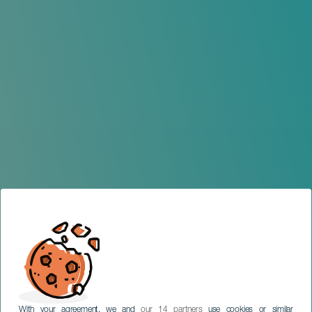
With your agreement, we and
our 14 partners
use cookies or similar