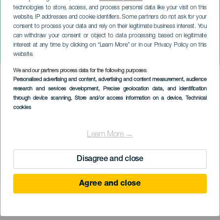
technologies to store, access, and process personal data like your visit on this
website, IP addresses and cookie identifiers. Some partners do not ask for your
consent to process your data and rely on their legitimate business interest. You
can withdraw your consent or object to data processing based on legitimate
ГРАН-КАНАРИЯ
interest at any time by clicking on “Learn More” or in our Privacy Policy on this
Волшебная книга историй
website.
We and our partners process data for the following purposes:
Imagen
Personalised advertising and content, advertising and content measurement, audience
Listado
research and services development
, Precise geolocation data, and identification
through device scanning
, Store and/or access information on a device
, Technical
cookies
Learn More →
Disagree and close
Agree and close
ПРОШЕДШЕЕ МЕРОПРИЯТИЕ