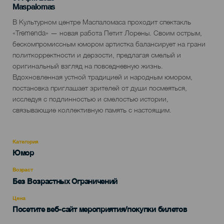
Localidad
Maspalomas
Descripción
В Культурном центре Маспаломаса проходит спектакль
del
«Tremenda» — новая работа Петит Лорены. Своим острым,
evento
бескомпромиссным юмором артистка балансирует на грани
политкорректности и дерзости, предлагая смелый и
оригинальный взгляд на повседневную жизнь.
Вдохновленная устной традицией и народным юмором,
постановка приглашает зрителей от души посмеяться,
исследуя с подлинностью и смелостью истории,
связывающие коллективную память с настоящим.
Категория
Categoría
Юмор
del
evento
Возраст
Edad
Без Возрастных Ограничений
Recomendada
Цена
Посетите веб-сайт мероприятия/покупки билетов