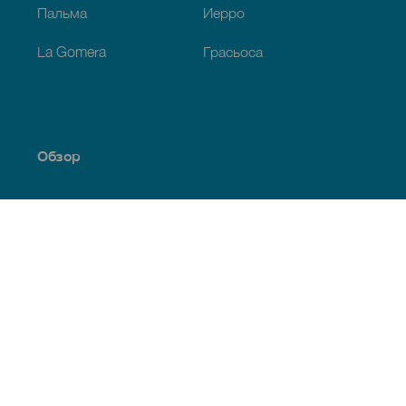
Пальма
Иерро
La Gomera
Грасьоса
Обзор
Побережье и пляжи
Культура
Кухня
Все статьи
Полезная информация
Календарь мероприятий
Климат