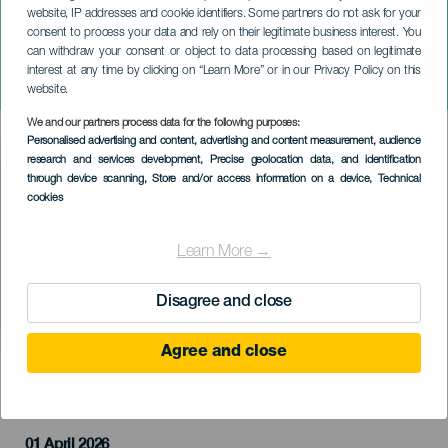
website, IP addresses and cookie identifiers. Some partners do not ask for your
consent to process your data and rely on their legitimate business interest. You
can withdraw your consent or object to data processing based on legitimate
ГРАН-КАНАРИЯ
interest at any time by clicking on “Learn More” or in our Privacy Policy on this
Tremenda от Petite Lorene
website.
We and our partners process data for the following purposes:
Imagen
Personalised advertising and content, advertising and content measurement, audience
Listado
research and services development
, Precise geolocation data, and identification
through device scanning
, Store and/or access information on a device
, Technical
cookies
Learn More →
Disagree and close
Agree and close
ПРОШЕДШЕЕ МЕРОПРИЯТИЕ
01 April 2026