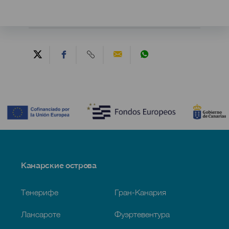
Contenido
Menú
Канарские острова
Footer
Тенерифе
Гран-Канария
Лансароте
Фуэртевентура