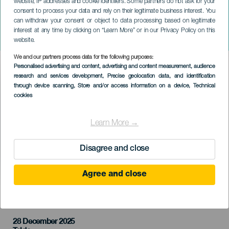
website, IP addresses and cookie identifiers. Some partners do not ask for your
consent to process your data and rely on their legitimate business interest. You
can withdraw your consent or object to data processing based on legitimate
ГРАН-КАНАРИЯ
interest at any time by clicking on “Learn More” or in our Privacy Policy on this
Свингстар с душой
website.
We and our partners process data for the following purposes:
Imagen
Personalised advertising and content, advertising and content measurement, audience
Listado
research and services development
, Precise geolocation data, and identification
through device scanning
, Store and/or access information on a device
, Technical
cookies
Learn More →
Disagree and close
Agree and close
ПРОШЕДШЕЕ МЕРОПРИЯТИЕ
28 December 2025