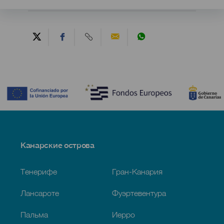
Contenido
Menú
Канарские острова
Footer
Тенерифе
Гран-Канария
Лансароте
Фуэртевентура
Пальма
Иерро