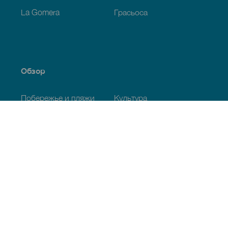
La Gomera
Грасьоса
Обзор
Побережье и пляжи
Культура
Кухня
Все статьи
Полезная информация
Календарь мероприятий
Климат
Как добраться
Питание