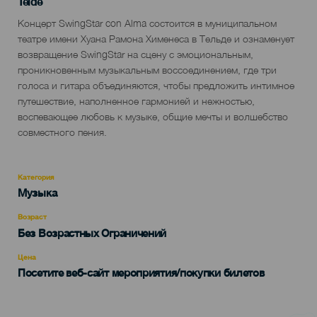
Localidad
Telde
Descripción
Концерт SwingStar con Alma состоится в муниципальном
del
театре имени Хуана Рамона Хименеса в Тельде и ознаменует
evento
возвращение SwingStar на сцену с эмоциональным,
проникновенным музыкальным воссоединением, где три
голоса и гитара объединяются, чтобы предложить интимное
путешествие, наполненное гармонией и нежностью,
воспевающее любовь к музыке, общие мечты и волшебство
совместного пения.
Категория
Categoría
Музыка
del
evento
Возраст
Edad
Без Возрастных Ограничений
Recomendada
Цена
Посетите веб-сайт мероприятия/покупки билетов