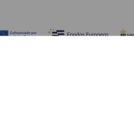
Обзор
П
Побережье и пляжи
Культура
К
Кухня
Все статьи
Ка
П