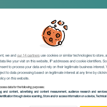
ая женщина
ent, we and
our 14 partners
use cookies or similar technologies to store,
ata like your visit on this website, IP addresses and cookie identifiers. 
onsent to process your data and rely on their legitimate business interest
ject to data processing based on legitimate interest at any time by click
olicy on this website.
ocess data for the following purposes:
ПРОШЕДШЕЕ МЕРОПРИЯ
ing and content, advertising and content measurement, audience research and service
dentification through device scanning
, Store and/or access information on a device
, Technica
20 June 2026