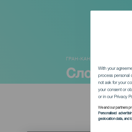
ГРАН-КАНАРИЯ
Сломанн
With your agreem
process personal d
not ask for your c
your consent or ob
or in our Privacy P
We and our partners pr
Personalised advertis
geolocation data, and i