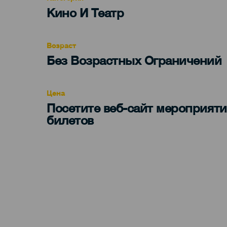
Categoría
Кино И Театр
del
evento
Возраст
Edad
Без Возрастных Ограничений
Recomendada
Цена
Посетите веб-сайт мероприяти
билетов