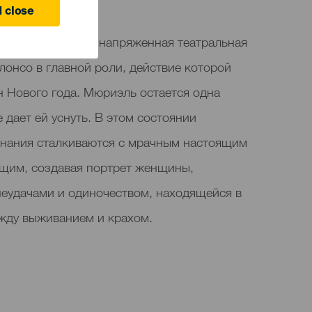
 close
женщина» — это напряженная театральная
лонсо в главной роли, действие которой
н Нового года. Мюриэль остается одна
 дает ей уснуть. В этом состоянии
нания сталкиваются с мрачным настоящим
щим, создавая портрет женщины,
неудачами и одиночеством, находящейся в
жду выживанием и крахом.