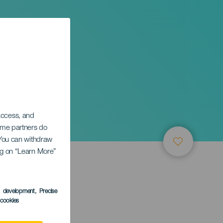
 access, and
Some partners do
. You can withdraw
ing on “Learn More”
ТИЕ
s development
, Precise
l cookies