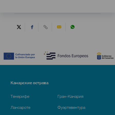
Contenido
Menú
Канарские острова
Footer
Тенерифе
Гран-Канария
Лансароте
Фуэртевентура