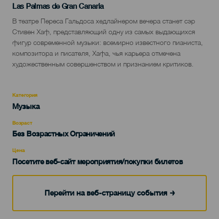
Localidad
Las Palmas de Gran Canaria
Descripción
В театре Переса Гальдоса хедлайнером вечера станет сэр
del
Стивен Хаф, представляющий одну из самых выдающихся
evento
фигур современной музыки: всемирно известного пианиста,
композитора и писателя, Хафа, чья карьера отмечена
художественным совершенством и признанием критиков.
Категория
Categoría
Музыка
del
evento
Возраст
Edad
Без Возрастных Ограничений
Recomendada
Цена
Посетите веб-сайт мероприятия/покупки билетов
Перейти на веб-страницу события