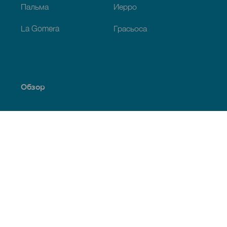
Пальма
Иерро
La Gomera
Грасьоса
Обзор
Побережье и пляжи
Культура
Кухня
Все статьи
Полезная информация
Календарь мероприятий
Климат