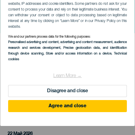
website, IP addresses and cookie identifiers. Some partners do not ask for your
consent to process your data and rely on their legitimate business interest. You
ГРАН-КАНАРИЯ
can withdraw your consent or object to data processing based on legitimate
Сэр Стивен Хаф на
interest at any time by clicking on “Learn More” or in our Privacy Policy on this
концерте
website.
We and our partners process data for the following purposes:
Imagen
Personalised advertising and content, advertising and content measurement, audience
Listado
research and services development
, Precise geolocation data, and identification
through device scanning
, Store and/or access information on a device
, Technical
cookies
Learn More →
Disagree and close
Agree and close
ПРОШЕДШЕЕ МЕРОПРИЯТИЕ
22 Май 2026