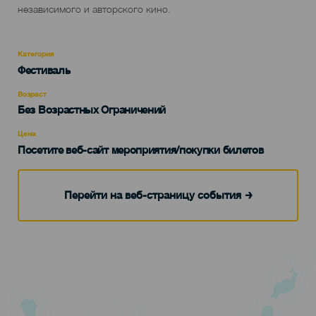
независимого и авторского кино.
Категория
Categoría
Фестиваль
del
evento
Возраст
Edad
Без Возрастных Ограничений
Recomendada
Цена
Посетите веб-сайт мероприятия/покупки билетов
Перейти на веб-страницу события