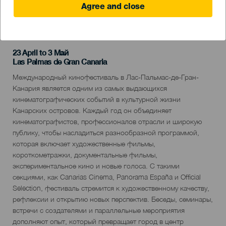
Agree and close
ПРОШЕДШЕЕ МЕРОПРИЯТИЕ
23 April to 3 Май
Localidad
Las Palmas de Gran Canaria
Descripción
Международный кинофестиваль в Лас-Пальмас-де-Гран-
del
Канария является одним из самых выдающихся
evento
кинематографических событий в культурной жизни
Канарских островов. Каждый год он объединяет
кинематографистов, профессионалов отрасли и широкую
публику, чтобы насладиться разнообразной программой,
которая включает художественные фильмы,
короткометражки, документальные фильмы,
экспериментальное кино и новые голоса. С такими
секциями, как Canarias Cinema, Panorama España и Official
Selection, фестиваль стремится к художественному качеству,
рефлексии и открытию новых перспектив. Беседы, семинары,
встречи с создателями и параллельные мероприятия
дополняют опыт, который превращает город в центр