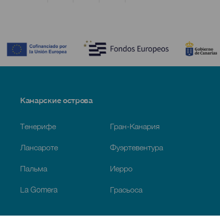
Contenido
Menú
Канарские острова
Footer
Тенерифе
Гран-Канария
Лансароте
Фуэртевентура
Пальма
Иерро
La Gomera
Грасьоса