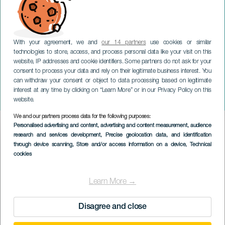
With your agreement, we and
our 14 partners
use cookies or similar
technologies to store, access, and process personal data like your visit on this
ГРАН-КАНАРИЯ
website, IP addresses and cookie identifiers. Some partners do not ask for your
Международный
consent to process your data and rely on their legitimate business interest. You
can withdraw your consent or object to data processing based on legitimate
кинофестиваль в Лас-
interest at any time by clicking on “Learn More” or in our Privacy Policy on this
Пальмас-де-Гран-Канария
website.
We and our partners process data for the following purposes:
Imagen
Personalised advertising and content, advertising and content measurement, audience
Listado
research and services development
, Precise geolocation data, and identification
through device scanning
, Store and/or access information on a device
, Technical
cookies
Learn More →
Disagree and close