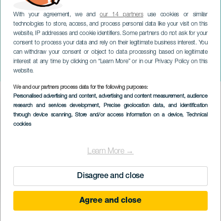
With your agreement, we and
our 14 partners
use cookies or similar
technologies to store, access, and process personal data like your visit on this
website, IP addresses and cookie identifiers. Some partners do not ask for your
consent to process your data and rely on their legitimate business interest. You
can withdraw your consent or object to data processing based on legitimate
ГРАН-КАНАРИЯ
interest at any time by clicking on “Learn More” or in our Privacy Policy on this
Mestizo
website.
We and our partners process data for the following purposes:
Imagen
Personalised advertising and content, advertising and content measurement, audience
Listado
research and services development
, Precise geolocation data, and identification
through device scanning
, Store and/or access information on a device
, Technical
cookies
Learn More →
Disagree and close
Agree and close
ПРОШЕДШЕЕ МЕРОПРИЯТИЕ