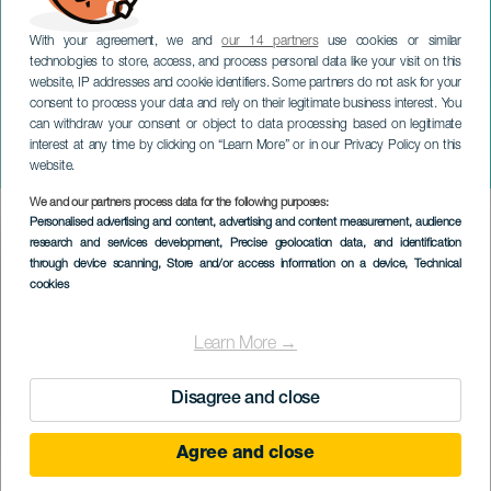
With your agreement, we and
our 14 partners
use cookies or similar
technologies to store, access, and process personal data like your visit on this
website, IP addresses and cookie identifiers. Some partners do not ask for your
consent to process your data and rely on their legitimate business interest. You
can withdraw your consent or object to data processing based on legitimate
ГРАН-КАНАРИЯ
interest at any time by clicking on “Learn More” or in our Privacy Policy on this
LPA Trail
website.
We and our partners process data for the following purposes:
Imagen
Personalised advertising and content, advertising and content measurement, audience
Listado
research and services development
, Precise geolocation data, and identification
through device scanning
, Store and/or access information on a device
, Technical
cookies
Learn More →
Disagree and close
Agree and close
March 2027
Localidad
Las Palmas de Gran Canaria