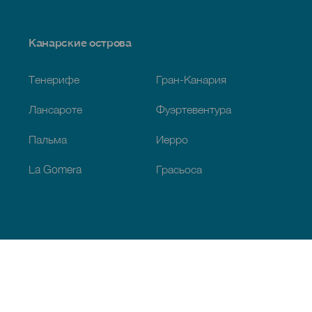
Menú
Канарские острова
Footer
Тенерифе
Гран-Канария
Лансароте
Фуэртевентура
Пальма
Иерро
La Gomera
Грасьоса
Обзор
Побережье и пляжи
Культура