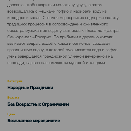
деревню, чтобы жарить и молоть кукурузу, а затем
возвращались с мешками гофио и набирали воду из
колодцев и канав. Сегодня мероприятие поддерживает эту
традицию: процессия в сопровождении оживленного
оркестра музыкантов ведет участников к Пласа-де-Нуэстра-
Сеньора-дель-Росарио. По прибытии в деревню жители
выливают ведра с водой с крыш и балконов, создавая
праздничную сцену, в которой смешиваются вода и гофио.
День завершается грандиозной уличной вечеринкой на
площади, где все наслаждаются музыкой и танцами.
Категория
Categoría
Народные Праздники
del
evento
Возраст
Edad
Без Возрастных Ограничений
Recomendada
Цена
Бесплатное мероприятие