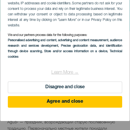
website, IP addresses and cookie identifiers. Some partners do not ask for your
consent to process your data and rely on their legitimate business interest. You
can withdraw your consent or object to data processing based on legitimate
ГРАН-КАНАРИЯ
interest at any time by clicking on “Learn More” or in our Privacy Policy on this
La traída del gofio
website.
We and our partners process data for the following purposes:
Imagen
Personalised advertising and content, advertising and content measurement, audience
Listado
research and services development
, Precise geolocation data, and identification
through device scanning
, Store and/or access information on a device
, Technical
cookies
Learn More →
Disagree and close
26 September 2026
Localidad
Agüimes
Agree and close
Descripción
В рамках празднования Эль-Росарио в последнюю субботу
del
сентября в Агуимесе проходит оживленный «Traída del Gofio y
evento
Agua» — праздник, возрождающий старую послевоенную
традицию. Первоначально местные жители покидали