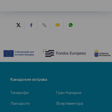
Contenido
Menú
Канарские острова
Footer
Тенерифе
Гран-Канария
Лансароте
Фуэртевентура