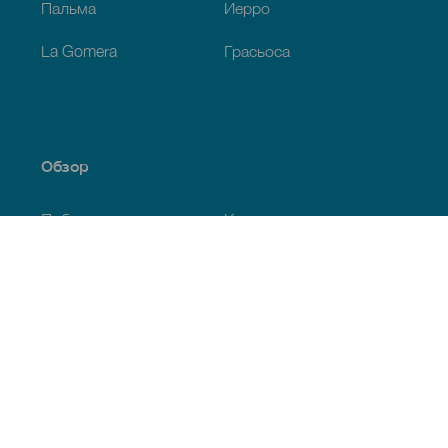
Пальма
Иерро
La Gomera
Грасьоса
Обзор
Побережье и пляжи
Культура
Кухня
Все статьи
Полезная информация
Календарь мероприятий
Климат