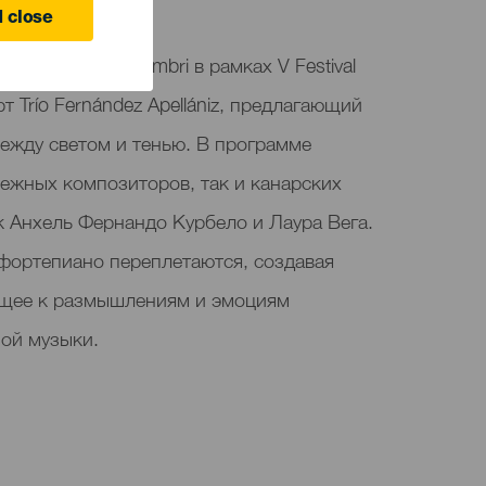
anaria
 close
вляет Lumini, sombri в рамках V Festival
 Trío Fernández Apellániz, предлагающий
ежду светом и тенью. В программе
бежных композиторов, так и канарских
к Анхель Фернандо Курбело и Лаура Вега.
 фортепиано переплетаются, создавая
ющее к размышлениям и эмоциям
ой музыки.