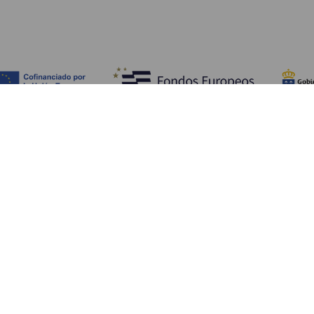
Обзор
П
Побережье и пляжи
Культура
К
Кухня
Все статьи
Ка
П