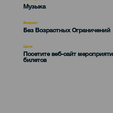
Categoría
Музыка
del
evento
Возраст
Edad
Без Возрастных Ограничений
Recomendada
Цена
Посетите веб-сайт мероприяти
билетов