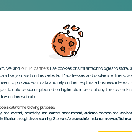
трио Фернандеса А
ent, we and
our 14 partners
use cookies or similar technologies to store,
ata like your visit on this website, IP addresses and cookie identifiers. 
onsent to process your data and rely on their legitimate business interest
ject to data processing based on legitimate interest at any time by click
olicy on this website.
ocess data for the following purposes:
ПРОШЕДШЕЕ МЕРОПРИЯ
ing and content, advertising and content measurement, audience research and service
dentification through device scanning
, Store and/or access information on a device
, Technica
28 September 2025