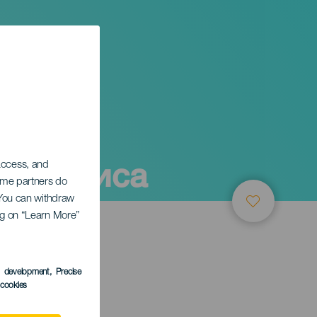
пелланиса
 access, and
Some partners do
. You can withdraw
ing on “Learn More”
ТИЕ
s development
, Precise
l cookies