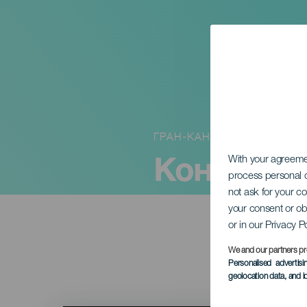
ГРАН-КАНАРИЯ
Концерт 
With your agreem
process personal d
not ask for your c
your consent or ob
or in our Privacy P
We and our partners pr
Personalised advertis
geolocation data, and i