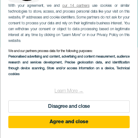
With your agreement, we and
our 14 partners
use cookies or similar
technologies to store, access, and process personal data like your visit on this
website, IP addresses and cookie identifiers. Some partners do not ask for your
consent to process your data and rely on their legitimate business interest. You
can withdraw your consent or object to data processing based on legitimate
ГРАН-КАНАРИЯ
interest at any time by clicking on “Learn More” or in our Privacy Policy on this
Концерт "Сад любви"
website.
We and our partners process data for the following purposes:
Imagen
Personalised advertising and content, advertising and content measurement, audience
Listado
research and services development
, Precise geolocation data, and identification
through device scanning
, Store and/or access information on a device
, Technical
cookies
Learn More →
Disagree and close
Agree and close
ПРОШЕДШЕЕ МЕРОПРИЯТИЕ