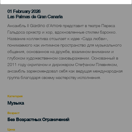
01 February 2026
Localidad
Las Palmas de Gran Canaria
Descripción
Ансамбль Il Giardino d’Amore представит в театре Переса
del
Гальдоса оркестр и хор, вдохновленные стилем барокко.
evento
Название коллектива отсылает к идее «Сада любви»,
понимаемого как интимное пространство для музыкального
общения, основанное на дружбе, взаимном внимании и
глубоком художественном самовыражении. Основанный в
2011 году скрипачом и дирижером Стефаном Плевняком,
ансамбль зарекомендовал себя как ведущая международная
группа благодаря своему мастерству исполнения.
Категория
Categoría
Музыка
del
evento
Возраст
Edad
Без Возрастных Ограничений
Recomendada
Цена