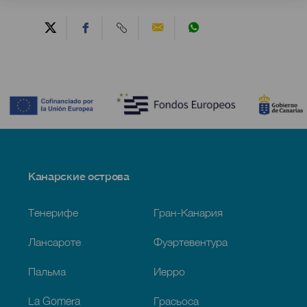
Contenido
Menú
Канарские острова
Footer
Тенерифе
Гран-Канария
Лансароте
Фуэртевентура
Пальма
Иерро
La Gomera
Грасьоса