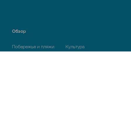
Обзор
Побережье и пляжи
Культура
Кухня
Все статьи
Полезная информация
Календарь мероприятий
Климат
Как добраться
Питание