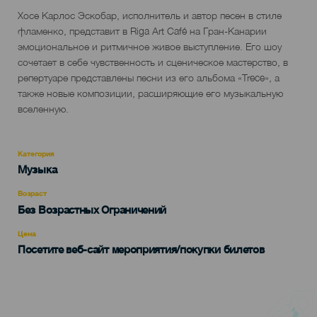
Descripción
Хосе Карлос Эскобар, исполнитель и автор песен в стиле
del
фламенко, представит в Riga Art Café на Гран-Канарии
evento
эмоциональное и ритмичное живое выступление. Его шоу
сочетает в себе чувственность и сценическое мастерство, в
репертуаре представлены песни из его альбома «Trece», а
также новые композиции, расширяющие его музыкальную
вселенную.
Категория
Categoría
Музыка
del
evento
Возраст
Edad
Без Возрастных Ограничений
Recomendada
Цена
Посетите веб-сайт мероприятия/покупки билетов