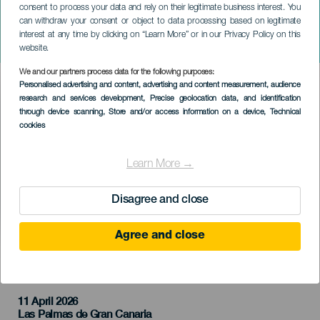
consent to process your data and rely on their legitimate business interest. You
ГРАН-КАНАРИЯ
can withdraw your consent or object to data processing based on legitimate
Концерт Хосе Карлоса
interest at any time by clicking on “Learn More” or in our Privacy Policy on this
Эскобара
website.
We and our partners process data for the following purposes:
Imagen
Personalised advertising and content, advertising and content measurement, audience
Listado
research and services development
, Precise geolocation data, and identification
through device scanning
, Store and/or access information on a device
, Technical
cookies
Learn More →
Disagree and close
Agree and close
ПРОШЕДШЕЕ МЕРОПРИЯТИЕ
11 April 2026
Localidad
Las Palmas de Gran Canaria