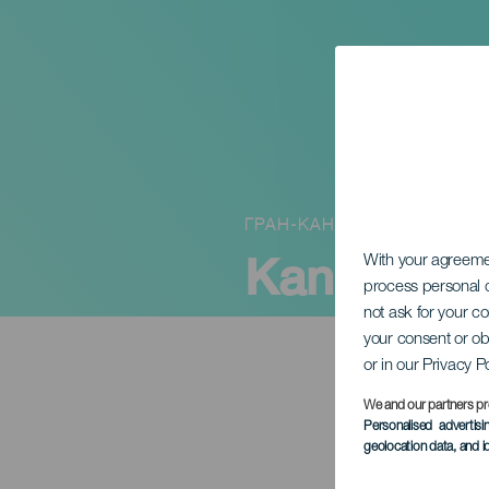
ГРАН-КАНАРИЯ
Kanarii
With your agreem
process personal d
not ask for your c
your consent or ob
or in our Privacy P
We and our partners pr
Personalised advertis
geolocation data, and i