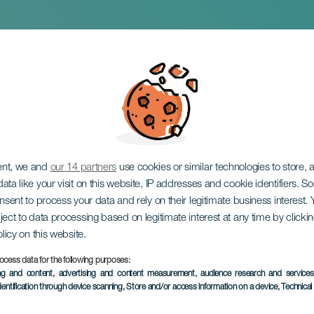
ent, we and
our 14 partners
use cookies or similar technologies to store,
ata like your visit on this website, IP addresses and cookie identifiers. 
onsent to process your data and rely on their legitimate business interest
ject to data processing based on legitimate interest at any time by click
olicy on this website.
ocess data for the following purposes:
ПРОШЕДШЕЕ МЕРОПРИЯ
ing and content, advertising and content measurement, audience research and service
dentification through device scanning
, Store and/or access information on a device
, Technica
07 March 2026