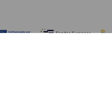
Обзор
П
Побережье и пляжи
Культура
К
Кухня
Все статьи
Ка
П