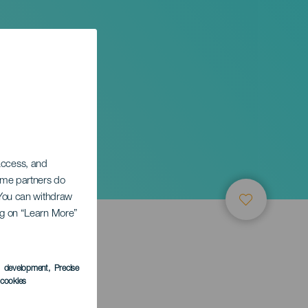
 access, and
Some partners do
. You can withdraw
ing on “Learn More”
ТИЕ
s development
, Precise
l cookies