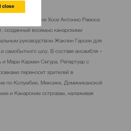
anaria
 close
тавлен в зале имени Хосе Антонио Рамоса
т, созданный восемью канарскими
альным руководством Жаклин Гарсии для
и самобытного шоу. В составе ансамбля –
 и Мари Кармен Сегура. Репертуар с
овками переносит зрителей в
ие по Колумбии, Мексике, Доминиканской
ании и Канарским островам, налаживая