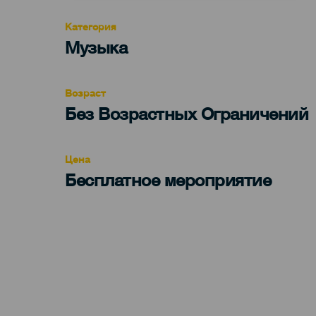
Категория
Categoría
Музыка
del
evento
Возраст
Edad
Без Возрастных Ограничений
Recomendada
Цена
Бесплатное мероприятие