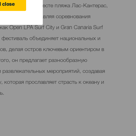
вилегированном месте пляжа Лас-Кантерас,
 close
Ла-Сисер. Представляя соревнования
как Open LPA Surf City и Gran Canaria Surf
A, фестиваль объединяет национальных и
в, делая остров ключевым ориентиром в
ого, он предлагает разнообразную
и развлекательных мероприятий, создавая
 которая прославляет страсть к океану и
ь.