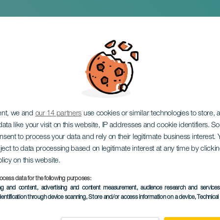
ia Open LPA Surf Cit
ent, we and
our 14 partners
use cookies or similar technologies to store,
ata like your visit on this website, IP addresses and cookie identifiers. 
onsent to process your data and rely on their legitimate business interest
ject to data processing based on legitimate interest at any time by click
olicy on this website.
11 to 13 December
ocess data for the following purposes:
Localidad
Las Palmas de Gran C
ing and content, advertising and content measurement, audience research and service
dentification through device scanning
, Store and/or access information on a device
, Technica
Descripción
Gran Canaria Surf Fest 