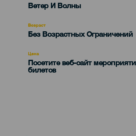
Categoría
Ветер И Волны
del
evento
Возраст
Edad
Без Возрастных Ограничений
Recomendada
Цена
Посетите веб-сайт мероприяти
билетов