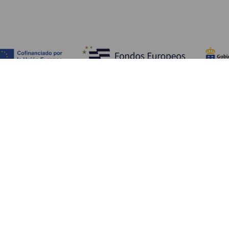
Обзор
П
Побережье и пляжи
Культура
К
Кухня
Все статьи
Ка
П
Ус