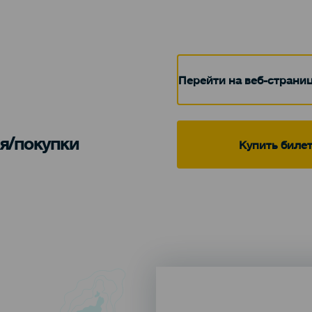
Перейти на веб-страни
я/покупки
Купить биле