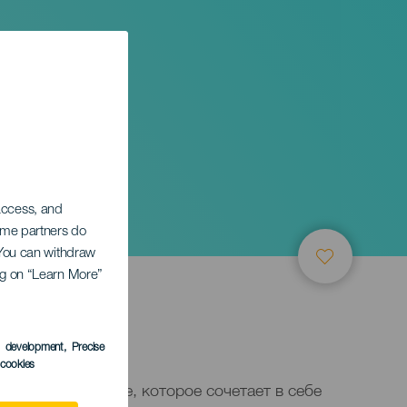
y
 access, and
Some partners do
. You can withdraw
ing on “Learn More”
anaria
s development
, Precise
l cookies
— это мероприятие, которое сочетает в себе