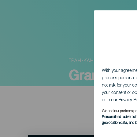
ГРАН-КАНАРИЯ
Gran Canar
With your agreem
process personal d
not ask for your c
your consent or ob
or in our Privacy P
We and our partners pr
Personalised advertis
geolocation data, and i
Imagen