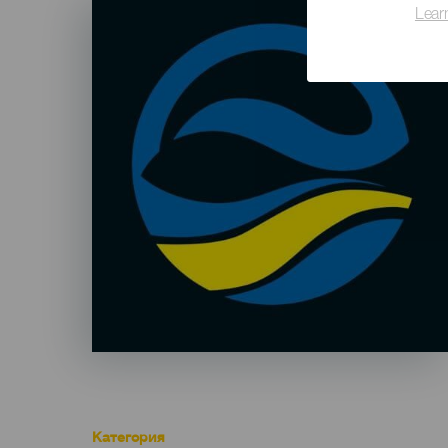
Listado
Lear
Категория