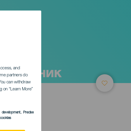
 фокусник
 access, and
Some partners do
. You can withdraw
ing on “Learn More”
ТИЕ
s development
, Precise
l cookies