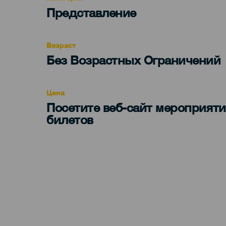
Categoría
Представление
del
evento
Возраст
Edad
Без Возрастных Ограничений
Recomendada
Цена
Посетите веб-сайт мероприяти
билетов