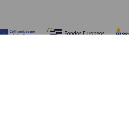
Обзор
П
Побережье и пляжи
Культура
К
Кухня
Все статьи
Ка
П