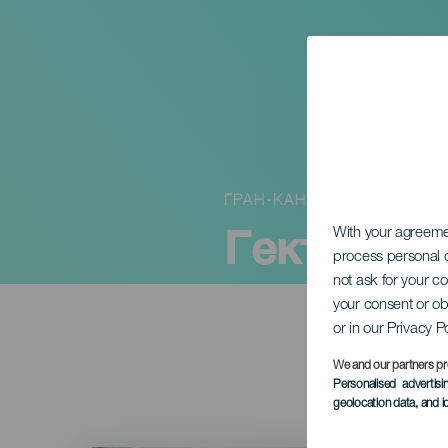
ГРАН-КАНАРИЯ
Гектор С
With your agreem
process personal d
not ask for your c
your consent or ob
or in our Privacy P
We and our partners pr
Personalised advertis
geolocation data, and i