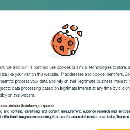
ансегундо: главный
ent, we and
our 14 partners
use cookies or similar technologies to store,
ata like your visit on this website, IP addresses and cookie identifiers. 
onsent to process your data and rely on their legitimate business interest
ject to data processing based on legitimate interest at any time by click
olicy on this website.
ocess data for the following purposes:
ПРОШЕДШЕЕ МЕРОПРИЯ
ing and content, advertising and content measurement, audience research and service
dentification through device scanning
, Store and/or access information on a device
, Technica
10 October 2025