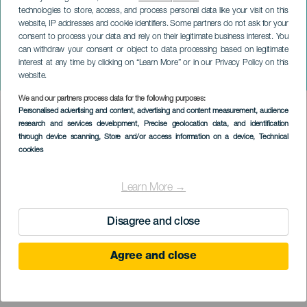
technologies to store, access, and process personal data like your visit on this
website, IP addresses and cookie identifiers. Some partners do not ask for your
consent to process your data and rely on their legitimate business interest. You
can withdraw your consent or object to data processing based on legitimate
ГРАН-КАНАРИЯ
interest at any time by clicking on “Learn More” or in our Privacy Policy on this
ETM Canyoning Fest
website.
We and our partners process data for the following purposes:
Imagen
Personalised advertising and content, advertising and content measurement, audience
Listado
research and services development
, Precise geolocation data, and identification
through device scanning
, Store and/or access information on a device
, Technical
cookies
Learn More →
Disagree and close
Agree and close
ПРОШЕДШЕЕ МЕРОПРИЯТИЕ