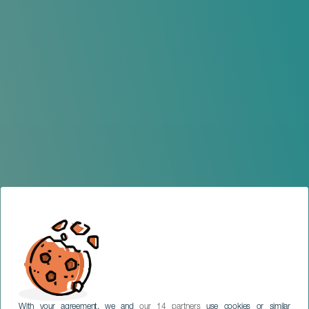
With your agreement, we and
our 14 partners
use cookies or similar