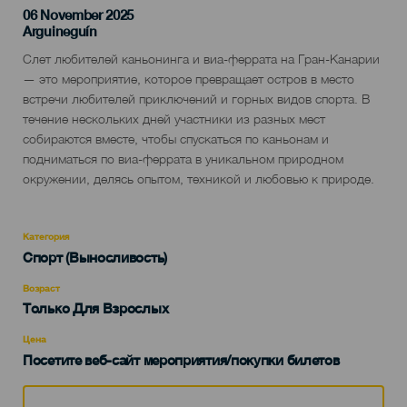
06 November 2025
Localidad
Arguineguín
Descripción
Слет любителей каньонинга и виа-феррата на Гран-Канарии
del
— это мероприятие, которое превращает остров в место
evento
встречи любителей приключений и горных видов спорта. В
течение нескольких дней участники из разных мест
собираются вместе, чтобы спускаться по каньонам и
подниматься по виа-феррата в уникальном природном
окружении, делясь опытом, техникой и любовью к природе.
Категория
Categoría
Спорт (Выносливость)
del
evento
Возраст
Edad
Только Для Взрослых
Recomendada
Цена
Посетите веб-сайт мероприятия/покупки билетов