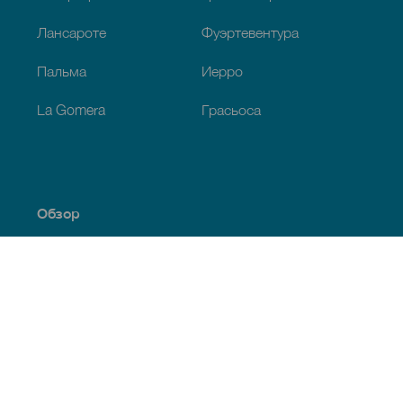
Лансароте
Фуэртевентура
Пальма
Иерро
La Gomera
Грасьоса
Обзор
Побережье и пляжи
Культура
Кухня
Все статьи
Полезная информация