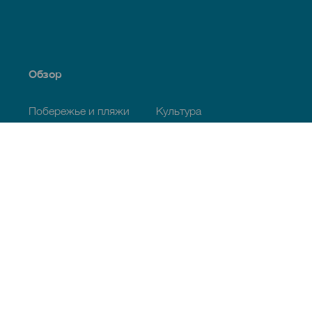
Обзор
Побережье и пляжи
Культура
Кухня
Все статьи
Полезная информация
Календарь мероприятий
Климат
Как добраться
Питание