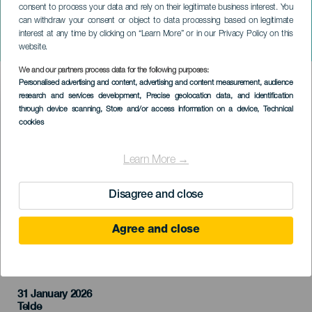
consent to process your data and rely on their legitimate business interest. You
can withdraw your consent or object to data processing based on legitimate
ГРАН-КАНАРИЯ
interest at any time by clicking on “Learn More” or in our Privacy Policy on this
Дань Мане
website.
We and our partners process data for the following purposes:
Imagen
Personalised advertising and content, advertising and content measurement, audience
Listado
research and services development
, Precise geolocation data, and identification
through device scanning
, Store and/or access information on a device
, Technical
cookies
Learn More →
Disagree and close
Agree and close
ПРОШЕДШЕЕ МЕРОПРИЯТИЕ
31 January 2026
Localidad
Telde