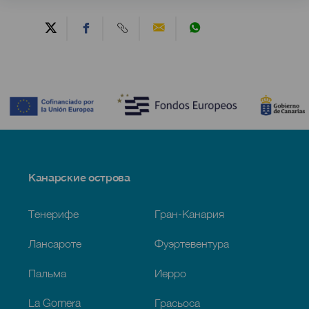
Contenido
Menú
Канарские острова
Footer
Тенерифе
Гран-Канария
Лансароте
Фуэртевентура
Пальма
Иерро
La Gomera
Грасьоса