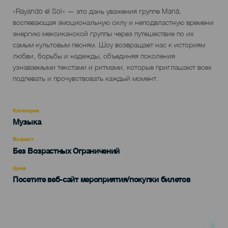
Descripción
«Rayando el Sol» — это дань уважения группе Maná,
del
воспевающая эмоциональную силу и неподвластную времени
evento
энергию мексиканской группы через путешествие по их
самым культовым песням. Шоу возвращает нас к историям
любви, борьбы и надежды, объединяя поколения
узнаваемыми текстами и ритмами, которые приглашают всех
подпевать и прочувствовать каждый момент.
Категория
Categoría
Музыка
del
evento
Возраст
Edad
Без Возрастных Ограничений
Recomendada
Цена
Посетите веб-сайт мероприятия/покупки билетов