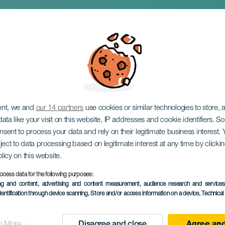
амы
ent, we and
our 14 partners
use cookies or similar technologies to store,
ata like your visit on this website, IP addresses and cookie identifiers. 
onsent to process your data and rely on their legitimate business interest
ject to data processing based on legitimate interest at any time by click
olicy on this website.
ocess data for the following purposes:
ПРОШЕДШЕЕ МЕРОПРИЯ
ing and content, advertising and content measurement, audience research and service
dentification through device scanning
, Store and/or access information on a device
, Technica
10 April 2026
Localidad
Las Palmas de Gran C