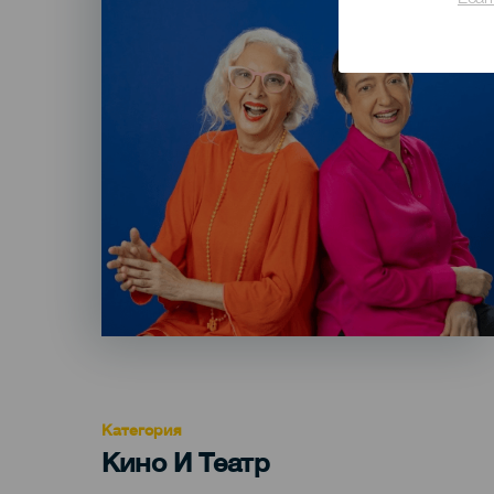
Lear
Категория
Categoría
Кино И Театр
del