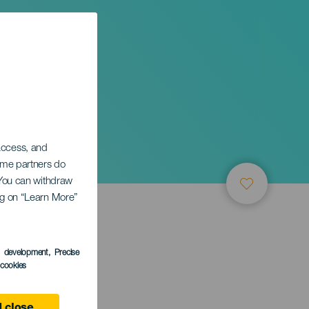
 access, and
Some partners do
. You can withdraw
ing on “Learn More”
ТИЕ
s development
, Precise
l cookies
anaria