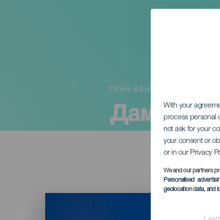
ГРАН-КАНАРИЯ
Дамы и д
With your agreem
process personal d
not ask for your c
your consent or ob
or in our Privacy P
We and our partners pr
Personalised advertis
geolocation data, and i
Imagen
Listado