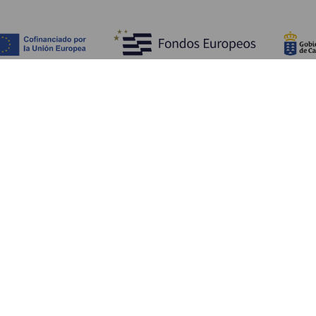
Обзор
П
Побережье и пляжи
Культура
К
Кухня
Все статьи
Ка
П
Ус