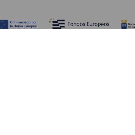
Обзор
П
Побережье и пляжи
Культура
К
Кухня
Все статьи
Ка
П
Ус