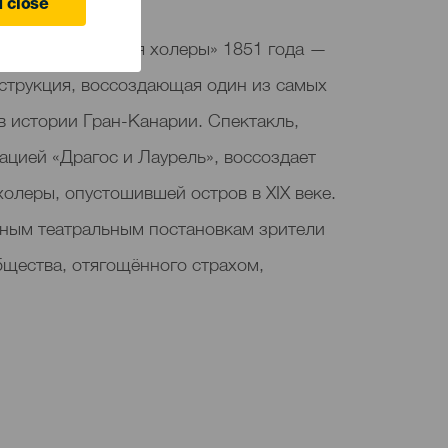
 close
олоколов во время холеры» 1851 года —
нструкция, воссоздающая один из самых
в истории Гран-Канарии. Спектакль,
ацией «Драгос и Лаурель», воссоздает
олеры, опустошившей остров в XIX веке.
ным театральным постановкам зрители
бщества, отягощённого страхом,