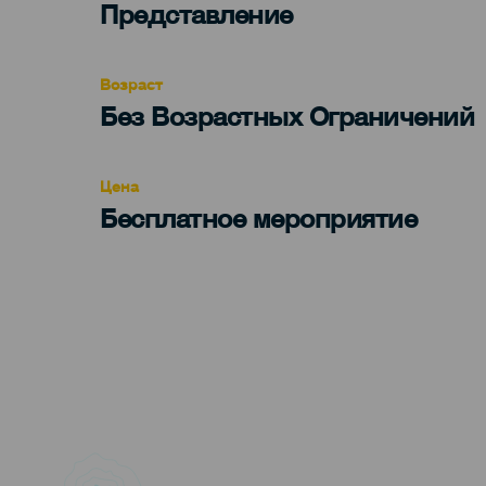
Categoría
Представление
del
evento
Возраст
Edad
Без Возрастных Ограничений
Recomendada
Цена
Бесплатное мероприятие