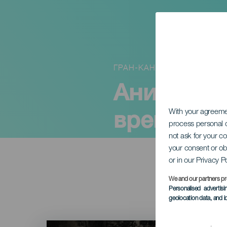
ГРАН-КАНАРИЯ
Анимас: С
время хо
With your agreem
process personal d
not ask for your c
your consent or ob
or in our Privacy P
We and our partners pr
Personalised advertis
geolocation data, and i
Imagen