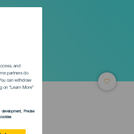
в во
 access, and
Some partners do
. You can withdraw
ing on “Learn More”
ТИЕ
s development
, Precise
l cookies
aria