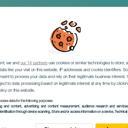
мерть без колоколо
леры
ent, we and
our 14 partners
use cookies or similar technologies to store,
ata like your visit on this website, IP addresses and cookie identifiers. 
onsent to process your data and rely on their legitimate business interest
ject to data processing based on legitimate interest at any time by click
olicy on this website.
ocess data for the following purposes:
ПРОШЕДШЕЕ МЕРОПРИЯ
ing and content, advertising and content measurement, audience research and service
dentification through device scanning
, Store and/or access information on a device
, Technica
31 October 2025
Localidad
Las Palmas de ran Can