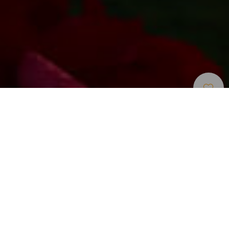
Поля Для Гольфа
>
Gran Canaria
Поле для гольфа с высокими требованиями к
игроку возле Маспаломас
Мелонерас Гольф – это поле для гольфа, требующее
от игрока высокого уровня техники игры. Оно было
создано известным архитектором Роном Кирби. Поле
предлагает игровой маршрут с постепенно
возрастающей сложностью, адаптированный для