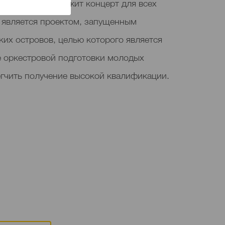
оркестр предложит концерт для всех
е является проектом, запущенным
их островов, целью которого является
е оркестровой подготовки молодых
егчить получение высокой квалификации.