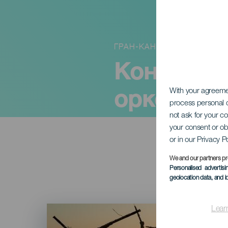
ГРАН-КАНАРИЯ
Концерт 
оркестра
With your agreem
process personal d
not ask for your c
your consent or ob
or in our Privacy P
We and our partners pr
Personalised advertis
geolocation data, and i
Imagen
Lear
Listado