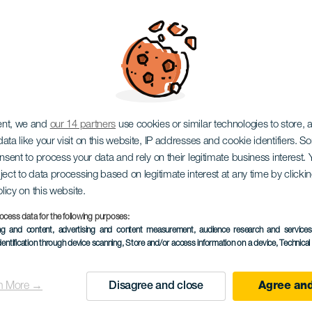
Канарского молоде
ent, we and
our 14 partners
use cookies or similar technologies to store,
ata like your visit on this website, IP addresses and cookie identifiers. 
onsent to process your data and rely on their legitimate business interest
ject to data processing based on legitimate interest at any time by click
olicy on this website.
ocess data for the following purposes:
ПРОШЕДШЕЕ МЕРОПРИЯ
ing and content, advertising and content measurement, audience research and service
dentification through device scanning
, Store and/or access information on a device
, Technica
13 April 2023
Localidad
Arucas
n More →
Disagree and close
Agree and