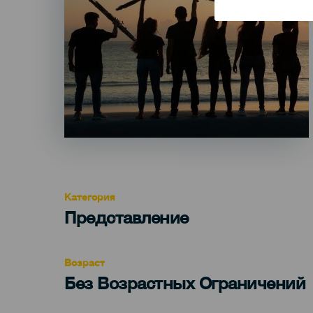
Категория
Categoría
Представление
del
evento
Возраст
Edad
Без Возрастных Ограничений
Recomendada