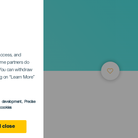
жного
 access, and
Some partners do
. You can withdraw
ing on “Learn More”
ТИЕ
s development
, Precise
l cookies
 close