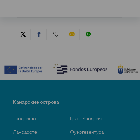
Contenido
Menú
Канарские острова
Footer
Тенерифе
Гран-Канария
Лансароте
Фуэртевентура