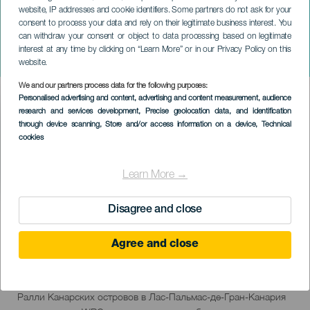
website, IP addresses and cookie identifiers. Some partners do not ask for your
consent to process your data and rely on their legitimate business interest. You
can withdraw your consent or object to data processing based on legitimate
ГРАН-КАНАРИЯ
interest at any time by clicking on “Learn More” or in our Privacy Policy on this
Rally Islas Canarias
website.
We and our partners process data for the following purposes:
Imagen
Personalised advertising and content, advertising and content measurement, audience
Listado
research and services development
, Precise geolocation data, and identification
through device scanning
, Store and/or access information on a device
, Technical
cookies
Learn More →
ПРОШЕДШЕЕ МЕРОПРИЯТИЕ
Disagree and close
Agree and close
24 to 27 April
Localidad
Las Palmas de Gran Canaria
Descripción
Ралли Канарских островов в Лас-Пальмас-де-Гран-Канария