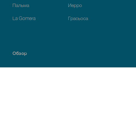
Пальма
Иерро
La Gomera
Грасьоса
Обзор
Побережье и пляжи
Культура
Кухня
Все статьи
Полезная информация
Календарь мероприятий
Климат