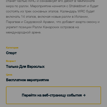
del
станет частью WRC и ознаменует его дебют в чемпионате
evento
мира по ралли. Мероприятие начнется с Shakedown и будет
состоять из трех основных этапов. Календарь WRC будет
включать 14 этапов, включая новые ралли в Испании,
Парагвае и Саудовской Аравии, что добавит азарта сезону и
укрепит позиции Ралли Канарских островов на
международной арене.
Категория
Categoría
Спорт
del
evento
Возраст
Edad
Только Для Взрослых
Recomendada
Цена
Бесплатное мероприятие
Перейти на веб-страницу события