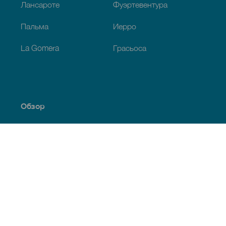
Лансароте
Фуэртевентура
Пальма
Иерро
La Gomera
Грасьоса
Обзор
Побережье и пляжи
Культура
Кухня
Все статьи
Полезная информация