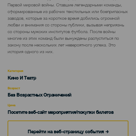
del
Первой мировой войны. Ставшие легендарными команды,
evento
сформированные из рабочих текстильных или боеприпасных
заводов, которые за короткое время добились огромной
любви и внимания со стороны публики, вызывая неприязнь
со стороны мужских институтов футбола. После войны
многие из этих команд были вынуждены распуститься по
закону после нескольких лет невероятного успеха. Это
история одного из них.
Категория
Categoría
Кино И Театр
del
evento
Возраст
Edad
Без Возрастных Ограничений
Recomendada
Цена
Посетите веб-сайт мероприятия/покупки билетов
Перейти на веб-страницу события