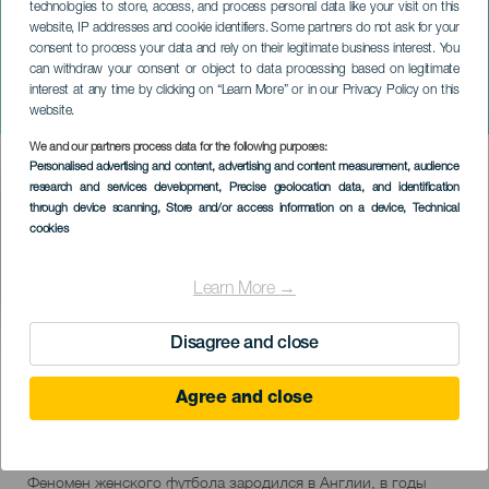
technologies to store, access, and process personal data like your visit on this
website, IP addresses and cookie identifiers. Some partners do not ask for your
consent to process your data and rely on their legitimate business interest. You
ТЕНЕРИФЕ
can withdraw your consent or object to data processing based on legitimate
Женский футбольный
interest at any time by clicking on “Learn More” or in our Privacy Policy on this
клуб
website.
We and our partners process data for the following purposes:
Imagen
Personalised advertising and content, advertising and content measurement, audience
Listado
research and services development
, Precise geolocation data, and identification
through device scanning
, Store and/or access information on a device
, Technical
cookies
Learn More →
Disagree and close
ПРОШЕДШЕЕ МЕРОПРИЯТИЕ
Agree and close
24 to 25 March
Localidad
Santa Cruz de Tenerife
Descripción
Феномен женского футбола зародился в Англии, в годы