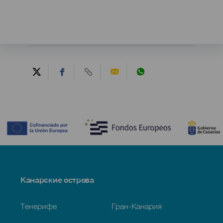
Contenido
Menú
Канарские острова
Footer
Тенерифе
Гран-Канария