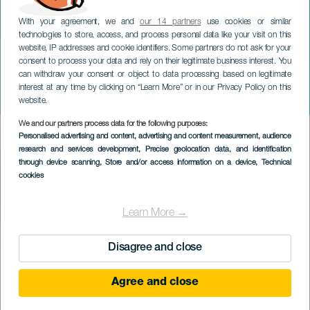
With your agreement, we and
our 14 partners
use cookies or similar
technologies to store, access, and process personal data like your visit on this
website, IP addresses and cookie identifiers. Some partners do not ask for your
consent to process your data and rely on their legitimate business interest. You
ПАЛЬМА
can withdraw your consent or object to data processing based on legitimate
Fado a Verdade - дань
interest at any time by clicking on “Learn More” or in our Privacy Policy on this
уважения Хосе Сарамаго
website.
We and our partners process data for the following purposes:
Imagen
Personalised advertising and content, advertising and content measurement, audience
Listado
research and services development
, Precise geolocation data, and identification
through device scanning
, Store and/or access information on a device
, Technical
cookies
Learn More →
ПРОШЕДШЕЕ МЕРОПРИЯТИЕ
Disagree and close
Agree and close
03 February 2023