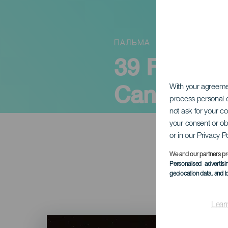
ПАЛЬМА
39 Festiva
Canarias 
With your agreem
process personal d
not ask for your c
your consent or ob
or in our Privacy P
We and our partners pr
Personalised advertis
geolocation data, and i
Lear
Imagen
Listado