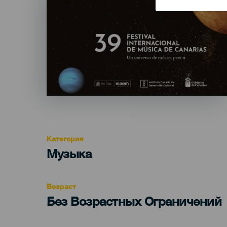
Категория
Categoría
Музыка
del
evento
Возраст
Edad
Без Возрастных Ограничений
Recomendada