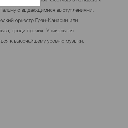
-Пальму с выдающимися выступлениями,
еский оркестр Гран-Канарии или
ьса, среди прочих. Уникальная
ься к высочайшему уровню музыки.