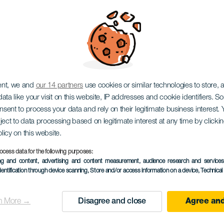
l Internacional de Mú
en La Palma
ent, we and
our 14 partners
use cookies or similar technologies to store,
ata like your visit on this website, IP addresses and cookie identifiers. 
onsent to process your data and rely on their legitimate business interest
ject to data processing based on legitimate interest at any time by click
olicy on this website.
ocess data for the following purposes:
ПРОШЕДШЕЕ МЕРОПРИЯ
ing and content, advertising and content measurement, audience research and service
dentification through device scanning
, Store and/or access information on a device
, Technica
14 January to 6 Febru
Localidad
Las Palmas de Gran C
n More →
Disagree and close
Agree and
Descripción
Еще один год Междуна