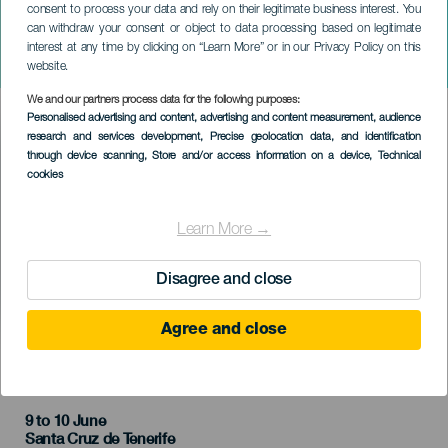
consent to process your data and rely on their legitimate business interest. You
can withdraw your consent or object to data processing based on legitimate
ТЕНЕРИФЕ
interest at any time by clicking on “Learn More” or in our Privacy Policy on this
Tannhäuser
website.
We and our partners process data for the following purposes:
Imagen
Personalised advertising and content, advertising and content measurement, audience
Listado
research and services development
, Precise geolocation data, and identification
through device scanning
, Store and/or access information on a device
, Technical
cookies
Learn More →
Disagree and close
Agree and close
ПРОШЕДШЕЕ МЕРОПРИЯТИЕ
9 to 10 June
Localidad
Santa Cruz de Tenerife