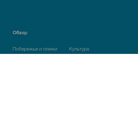
Обзор
Побережье и пляжи
Культура
Кухня
Все статьи
Полезная информация
Календарь мероприятий
Климат
Как добраться
Питание