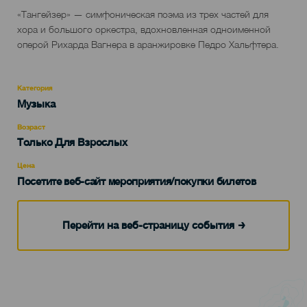
Descripción
«Тангейзер» — симфоническая поэма из трех частей для
del
хора и большого оркестра, вдохновленная одноименной
evento
оперой Рихарда Вагнера в аранжировке Педро Хальфтера.
Категория
Categoría
Музыка
del
evento
Возраст
Edad
Только Для Взрослых
Recomendada
Цена
Посетите веб-сайт мероприятия/покупки билетов
Перейти на веб-страницу события