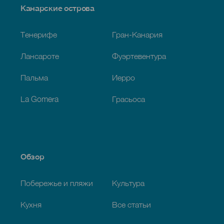
Menú
Канарские острова
Footer
Тенерифе
Гран-Канария
Лансароте
Фуэртевентура
Пальма
Иерро
La Gomera
Грасьоса
Обзор
Побережье и пляжи
Культура
Кухня
Все статьи