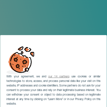
With your agreement, we and
our 14 partners
use cookies or similar
technologies to store, access, and process personal data like your visit on this
website, IP addresses and cookie identifiers. Some partners do not ask for your
consent to process your data and rely on their legitimate business interest. You
ТЕНЕРИФЕ
can withdraw your consent or object to data processing based on legitimate
Ópera Un ballo in maschera
interest at any time by clicking on “Learn More” or in our Privacy Policy on this
de Giuseppe Verdi.
website.