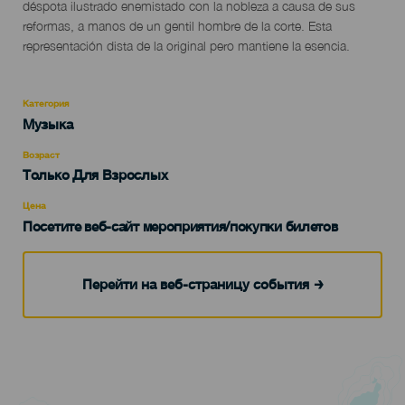
déspota ilustrado enemistado con la nobleza a causa de sus
reformas, a manos de un gentil hombre de la corte. Esta
representación dista de la original pero mantiene la esencia.
Категория
Categoría
Музыка
del
evento
Возраст
Edad
Только Для Взрослых
Recomendada
Цена
Посетите веб-сайт мероприятия/покупки билетов
Перейти на веб-страницу события