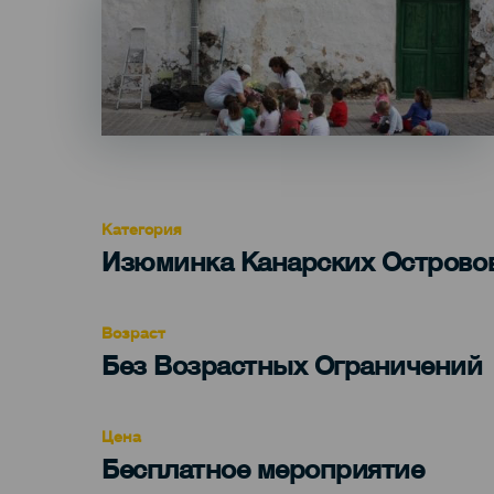
Категория
Categoría
Изюминка Канарских Острово
del
evento
Возраст
Edad
Без Возрастных Ограничений
Recomendada
Цена
Бесплатное мероприятие