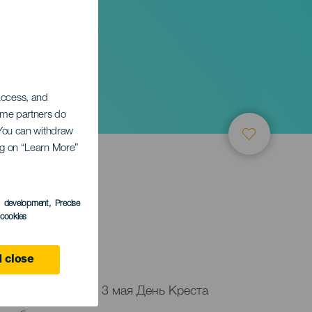
 access, and
Some partners do
. You can withdraw
ing on “Learn More”
ТИЕ
s development
, Precise
l cookies
 close
празднует каждое 3 мая День Креста