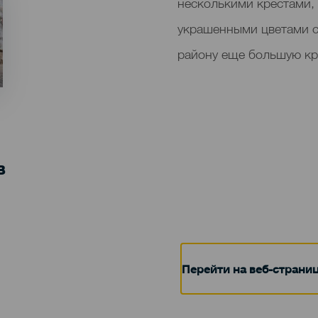
del
несколькими крестами,
evento
украшенными цветами с
району еще большую кр
в
Перейти на веб-страни