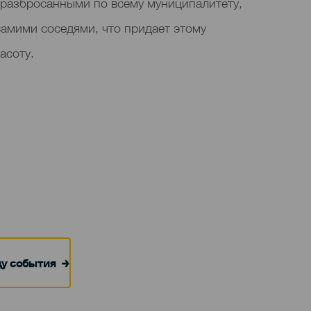
 разбросанными по всему муниципалитету,
амими соседями, что придает этому
асоту.
цу события