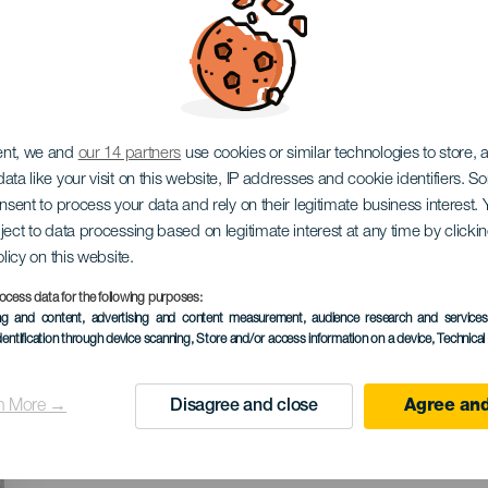
кресты
ent, we and
our 14 partners
use cookies or similar technologies to store,
ata like your visit on this website, IP addresses and cookie identifiers. 
onsent to process your data and rely on their legitimate business interest
ject to data processing based on legitimate interest at any time by click
olicy on this website.
ocess data for the following purposes:
ПРОШЕДШЕЕ МЕРОПРИЯ
ing and content, advertising and content measurement, audience research and service
dentification through device scanning
, Store and/or access information on a device
, Technica
03 Май 2024
Localidad
Teguise
n More →
Disagree and close
Agree and
Descripción
Муниципалитет Тегисе 