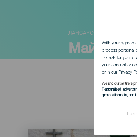
ЛАНСАРОТЕ
Майские 
With your agreem
process personal d
not ask for your c
your consent or ob
or in our Privacy P
We and our partners pr
Personalised advertis
geolocation data, and i
Lear
Imagen
Listado