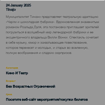
24 January 2025
Localidad
Tinajo
Descripción
Муниципалитет Тинахо представляет театральную адаптацию
del
«Чарли и шоколадная фабрика». Вдохновленная знаменитым
evento
романом Роальда Даля, эта постановка приглашает зрителей
погрузиться в волшебный мир легендарной фабрики и ее
эксцентричного владельца Вилли Вонки. Спектакль сочетает
в себе музыку, юмор и захватывающее повествование,
которое перенесет и молодых, и старых во вселенную,
полную воображения и сладких сюрпризов.
Категория
Categoría
Кино И Театр
del
evento
Возраст
Edad
Без Возрастных Ограничений
Recomendada
Цена
Посетите веб-сайт мероприятия/покупки билетов