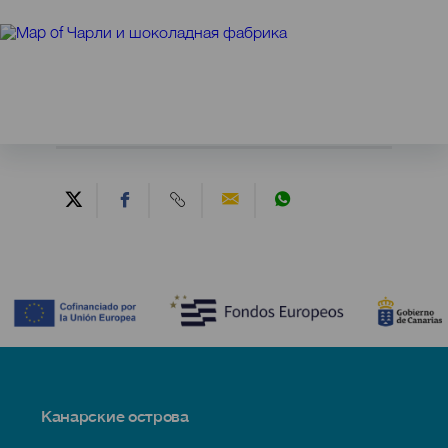
Contenido
Menú
Канарские острова
Footer