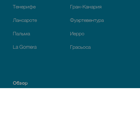
Тенерифе
Гран-Канария
Лансароте
Фуэртевентура
Пальма
Иерро
La Gomera
Грасьоса
Обзор
Побережье и пляжи
Культура
Кухня
Все статьи