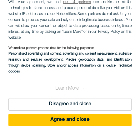
With your agreement, we and
our 14 partners
use cookies or similar
technologies to store, access, and process personal data like your visit on this
website, IP addresses and cookie identifiers. Some partners do not ask for your
consent to process your data and rely on their legitimate business interest. You
ЛАНСАРОТЕ
can withdraw your consent or object to data processing based on legitimate
Чарли и шоколадная
interest at any time by clicking on “Learn More” or in our Privacy Policy on this
фабрика
website.
We and our partners process data for the following purposes:
Imagen
Personalised advertising and content, advertising and content measurement, audience
Listado
research and services development
, Precise geolocation data, and identification
through device scanning
, Store and/or access information on a device
, Technical
cookies
Learn More →
Disagree and close
Agree and close
ПРОШЕДШЕЕ МЕРОПРИЯТИЕ