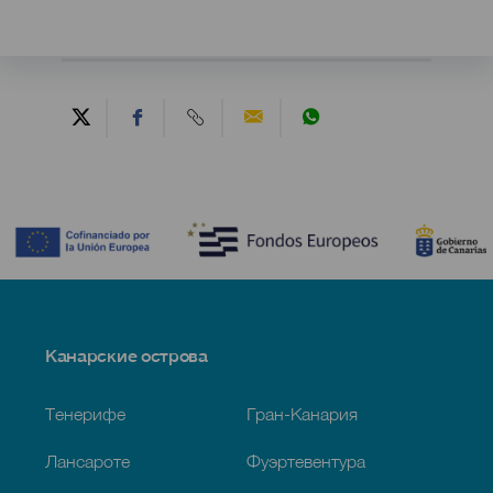
Contenido
Menú
Канарские острова
Footer
Тенерифе
Гран-Канария
Лансароте
Фуэртевентура