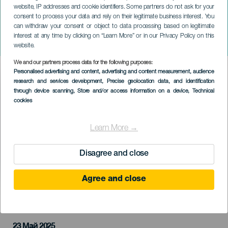
website, IP addresses and cookie identifiers. Some partners do not ask for your
consent to process your data and rely on their legitimate business interest. You
can withdraw your consent or object to data processing based on legitimate
ГРАН-КАНАРИЯ
interest at any time by clicking on “Learn More” or in our Privacy Policy on this
Концерт Лео Рицци
website.
We and our partners process data for the following purposes:
Imagen
Personalised advertising and content, advertising and content measurement, audience
Listado
research and services development
, Precise geolocation data, and identification
through device scanning
, Store and/or access information on a device
, Technical
cookies
Learn More →
Disagree and close
Agree and close
ПРОШЕДШЕЕ МЕРОПРИЯТИЕ
23 Май 2025