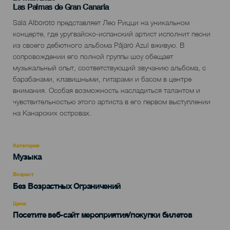
Localidad
Las Palmas de Gran Canaria
Descripción
Sala Alboroto представляет Лео Рицци на уникальном
del
концерте, где уругвайско-испанский артист исполнит песни
evento
из своего дебютного альбома Pájaro Azul вживую. В
сопровождении его полной группы шоу обещает
музыкальный опыт, соответствующий звучанию альбома, с
барабанами, клавишными, гитарами и басом в центре
внимания. Особая возможность насладиться талантом и
чувствительностью этого артиста в его первом выступлении
на Канарских островах.
Категория
Categoría
Музыка
del
evento
Возраст
Edad
Без Возрастных Ограничений
Recomendada
Цена
Посетите веб-сайт мероприятия/покупки билетов