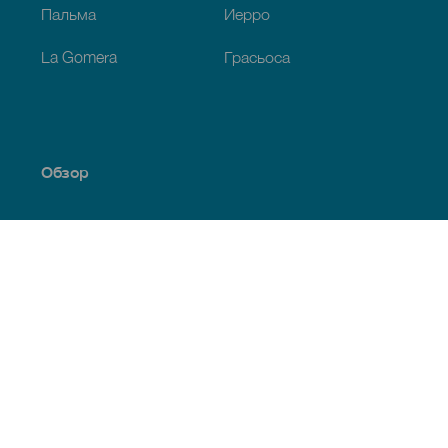
Пальма
Иерро
La Gomera
Грасьоса
Обзор
Побережье и пляжи
Культура
Кухня
Все статьи
Полезная информация
Календарь мероприятий
Климат