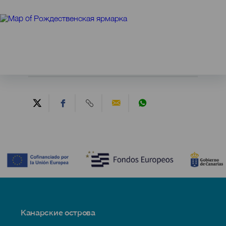
Contenido
Menú
Канарские острова
Footer