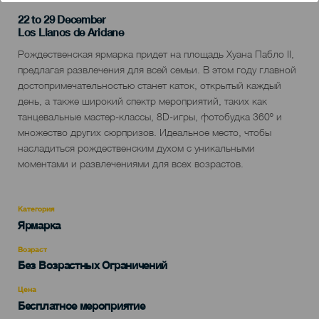
22 to 29 December
Localidad
Los Llanos de Aridane
Descripción
Рождественская ярмарка придет на площадь Хуана Пабло II,
del
предлагая развлечения для всей семьи. В этом году главной
evento
достопримечательностью станет каток, открытый каждый
день, а также широкий спектр мероприятий, таких как
танцевальные мастер-классы, 8D-игры, фотобудка 360º и
множество других сюрпризов. Идеальное место, чтобы
насладиться рождественским духом с уникальными
моментами и развлечениями для всех возрастов.
Категория
Categoría
Ярмарка
del
evento
Возраст
Edad
Без Возрастных Ограничений
Recomendada
Цена
Бесплатное мероприятие