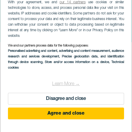
With your agreement, we and
our 14 partners
use cookies or similar
technologies to store, access, and process personal data like your visit on this
website, IP addresses and cookie identifiers. Some partners do not ask for your
consent to process your data and rely on their legitimate business interest. You
can withdraw your consent or object to data processing based on legitimate
ПАЛЬМА
interest at any time by clicking on “Learn More” or in our Privacy Policy on this
Рождественская ярмарка
website.
We and our partners process data for the following purposes:
Imagen
Personalised advertising and content, advertising and content measurement, audience
Listado
research and services development
, Precise geolocation data, and identification
through device scanning
, Store and/or access information on a device
, Technical
cookies
Learn More →
Disagree and close
Agree and close
ПРОШЕДШЕЕ МЕРОПРИЯТИЕ