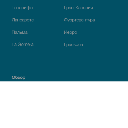
Тенерифе
Гран-Канария
Лансароте
Фуэртевентура
Пальма
Иерро
La Gomera
Грасьоса
Обзор
Побережье и пляжи
Культура
Кухня
Все статьи