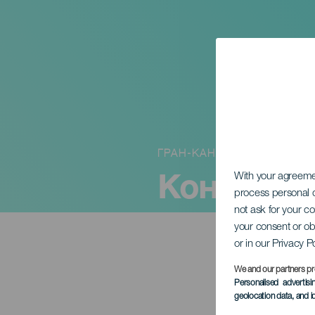
ГРАН-КАНАРИЯ
Концерт 
With your agreem
process personal d
not ask for your c
your consent or ob
or in our Privacy P
We and our partners pr
Personalised advertis
geolocation data, and i