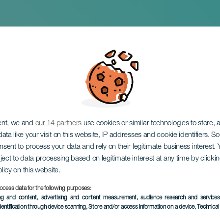
Григория Соколова
ent, we and
our 14 partners
use cookies or similar technologies to store,
ata like your visit on this website, IP addresses and cookie identifiers. 
onsent to process your data and rely on their legitimate business interest
ject to data processing based on legitimate interest at any time by click
olicy on this website.
ocess data for the following purposes:
ПРОШЕДШЕЕ МЕРОПРИЯ
ing and content, advertising and content measurement, audience research and service
dentification through device scanning
, Store and/or access information on a device
, Technica