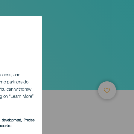
 access, and
Some partners do
. You can withdraw
ing on “Learn More”
ТИЕ
s development
, Precise
l cookies