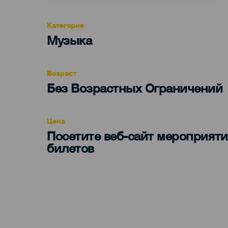
Категория
Categoría
Музыка
del
evento
Возраст
Edad
Без Возрастных Ограничений
Recomendada
Цена
Посетите веб-сайт мероприяти
билетов