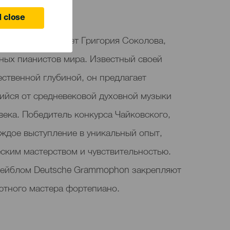
anaria
 close
ауса представляет Григория Соколова,
тных пианистов мира. Известный своей
ственной глубиной, он предлагает
ийся от средневековой духовной музыки
века. Победитель конкурса Чайковского,
ждое выступление в уникальный опыт,
еским мастерством и чувствительностью.
лейблом Deutsche Grammophon закрепляют
ютного мастера фортепиано.