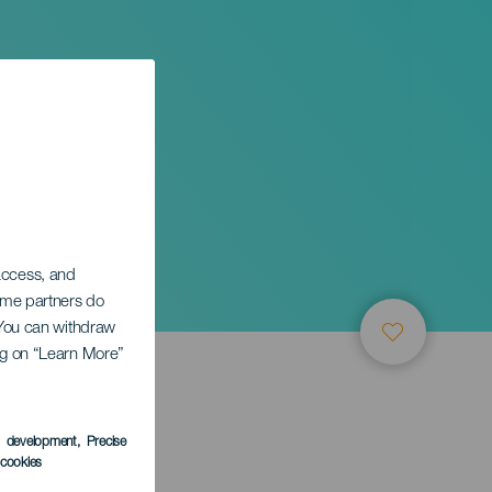
 access, and
Some partners do
. You can withdraw
ing on “Learn More”
ТИЕ
s development
, Precise
l cookies