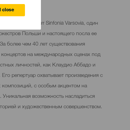
anaria
 close
уса представляет Sinfonia Varsovia, один
ркестров Польши и настоящего посла ее
За более чем 40 лет существования
0 концертов на международных сценах под
стных личностей, как Клаудио Аббадо и
Его репертуар охватывает произведения с
х композиций, с особым акцентом на
. Уникальная возможность насладиться
сторией и художественным совершенством.