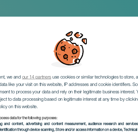
Варшавского
еского оркестра
ent, we and
our 14 partners
use cookies or similar technologies to store,
ata like your visit on this website, IP addresses and cookie identifiers. 
onsent to process your data and rely on their legitimate business interest
ject to data processing based on legitimate interest at any time by click
olicy on this website.
ocess data for the following purposes:
ПРОШЕДШЕЕ МЕРОПРИЯ
ing and content, advertising and content measurement, audience research and service
dentification through device scanning
, Store and/or access information on a device
, Technica