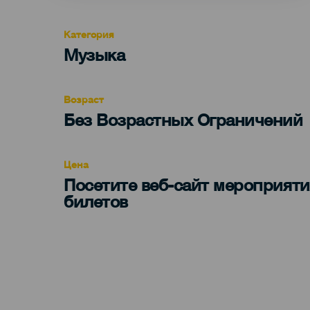
Категория
Categoría
Музыка
del
evento
Возраст
Edad
Без Возрастных Ограничений
Recomendada
Цена
Посетите веб-сайт мероприяти
билетов