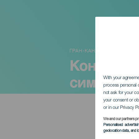
ГРАН-КАНАРИЯ
Концерт 
симфонич
With your agreem
process personal d
not ask for your c
your consent or ob
or in our Privacy P
We and our partners pr
Personalised advertis
geolocation data, and i