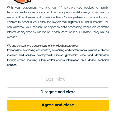
With your agreement, we and
our 14 partners
use cookies or similar
technologies to store, access, and process personal data like your visit on this
website, IP addresses and cookie identifiers. Some partners do not ask for your
consent to process your data and rely on their legitimate business interest. You
can withdraw your consent or object to data processing based on legitimate
ТЕНЕРИФЕ
interest at any time by clicking on “Learn More” or in our Privacy Policy on this
Tuta
website.
We and our partners process data for the following purposes:
Imagen
Personalised advertising and content, advertising and content measurement, audience
Listado
research and services development
, Precise geolocation data, and identification
through device scanning
, Store and/or access information on a device
, Technical
cookies
Learn More →
Disagree and close
Agree and close
ПРОШЕДШЕЕ МЕРОПРИЯТИЕ