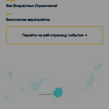
Возраст
Edad
Без Возрастных Ограничений
Recomendada
Цена
Бесплатное мероприятие
Перейти на веб-страницу события
GRAN CANARIA