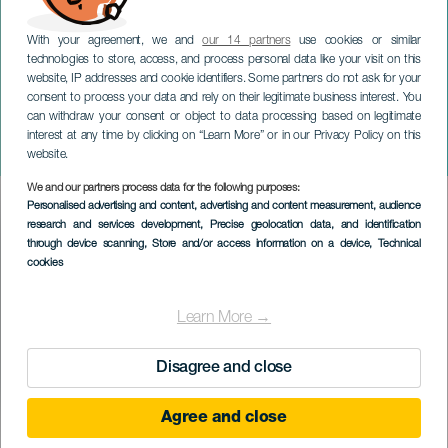
With your agreement, we and
our 14 partners
use cookies or similar
technologies to store, access, and process personal data like your visit on this
website, IP addresses and cookie identifiers. Some partners do not ask for your
consent to process your data and rely on their legitimate business interest. You
can withdraw your consent or object to data processing based on legitimate
ГРАН-КАНАРИЯ
interest at any time by clicking on “Learn More” or in our Privacy Policy on this
Ярмарка традиций
website.
We and our partners process data for the following purposes:
Imagen
Personalised advertising and content, advertising and content measurement, audience
Listado
research and services development
, Precise geolocation data, and identification
through device scanning
, Store and/or access information on a device
, Technical
cookies
Learn More →
Disagree and close
Agree and close
ПРОШЕДШЕЕ МЕРОПРИЯТИЕ