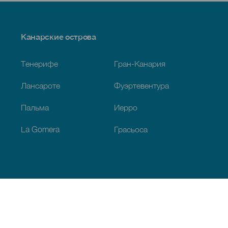
Menú
Канарские острова
Footer
Тенерифе
Гран-Канария
Лансароте
Фуэртевентура
Пальма
Иерро
La Gomera
Грасьоса
Обзор
Побережье и пляжи
Культура