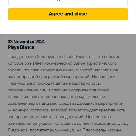
Agree and close
ПРОШЕДШЕЕ МЕРОПРИЯТИЕ
03 November 2024
Localidad
Playa Blanca
Descripción
Празднование Хэллоуина в Плайя-Бланка — это событие,
del
которое оживляет коммерческий район туристического
evento
города, приглашая местные семьи и гостей насладиться
разнообразной программой мероприятий. На площади
Плайя-Бланка проходят детские мастер-классы,
раскрашивание лиц и сладкие сюрпризы для самых
маленьких, все это сопровождается музыкальным
развлечением от диджея. Среди выдающихся мероприятий
— конкурс костюмов, который вознаграждает креативность
поощрениями от местных предприятий. Празднества
оживляются батукадой, которая заполняет пешеходную улицу
Лимонес и достигает кульминации на Пласа-дель-Кармен.