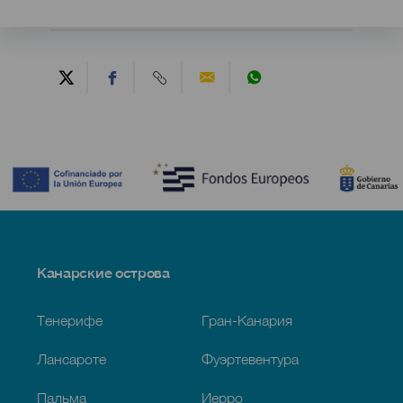
Contenido
Menú
Канарские острова
Footer
Тенерифе
Гран-Канария
Лансароте
Фуэртевентура
Пальма
Иерро