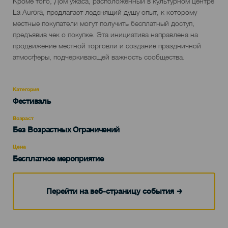
Кроме того, Дом ужаса, расположенный в культурном центре
La Aurora, предлагает леденящий душу опыт, к которому
местные покупатели могут получить бесплатный доступ,
предъявив чек о покупке. Эта инициатива направлена на
продвижение местной торговли и создание праздничной
атмосферы, подчеркивающей важность сообщества.
Категория
Categoría
Фестиваль
del
evento
Возраст
Edad
Без Возрастных Ограничений
Recomendada
Цена
Бесплатное мероприятие
Перейти на веб-страницу события