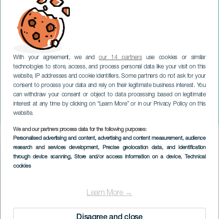
With your agreement, we and
our 14 partners
use cookies or similar
technologies to store, access, and process personal data like your visit on this
website, IP addresses and cookie identifiers. Some partners do not ask for your
consent to process your data and rely on their legitimate business interest. You
can withdraw your consent or object to data processing based on legitimate
ЛАНСАРОТЕ
interest at any time by clicking on “Learn More” or in our Privacy Policy on this
Хэллоуин в Плайя-Бланка
website.
We and our partners process data for the following purposes:
Imagen
Personalised advertising and content, advertising and content measurement, audience
Listado
research and services development
, Precise geolocation data, and identification
through device scanning
, Store and/or access information on a device
, Technical
cookies
Learn More →
Disagree and close