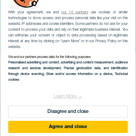
With your agreement, we and
our 14 partners
use cookies or similar
technologies to store, access, and process personal data like your visit on this
website, IP addresses and cookie identifiers. Some partners do not ask for your
consent to process your data and rely on their legitimate business interest. You
ГРАН-КАНАРИЯ
can withdraw your consent or object to data processing based on legitimate
Временная выставка:
interest at any time by clicking on “Learn More” or in our Privacy Policy on this
Яркие глубины
website.
We and our partners process data for the following purposes:
Imagen
Personalised advertising and content, advertising and content measurement, audience
Listado
research and services development
, Precise geolocation data, and identification
through device scanning
, Store and/or access information on a device
, Technical
cookies
Learn More →
Disagree and close
Agree and close
ПРОШЕДШЕЕ МЕРОПРИЯТИЕ