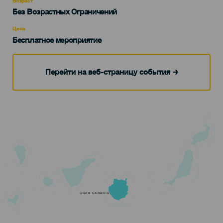
Возраст
Edad
Без Возрастных Ограничений
Recomendada
Цена
Бесплатное мероприятие
Перейти на веб-страницу события
GRAN CANARIA