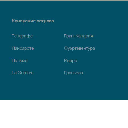
Menú
Канарские острова
Footer
Тенерифе
Гран-Канария
Лансароте
Фуэртевентура
Пальма
Иерро
La Gomera
Грасьоса
Обзор
Побережье и пляжи
Культура