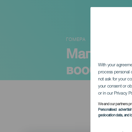
ГОМЕРА
Магическо
воображе
With your agreem
process personal d
not ask for your c
your consent or ob
or in our Privacy P
We and our partners pr
Personalised advertis
geolocation data, and i