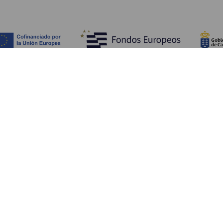
Обзор
П
Побережье и пляжи
Культура
К
Кухня
Все статьи
Ка
П
Ус