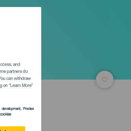
 access, and
Some partners do
. You can withdraw
ing on “Learn More”
ТИЕ
s development
, Precise
l cookies
Gomera