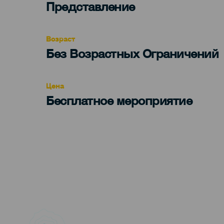
Categoría
Представление
del
evento
Возраст
Edad
Без Возрастных Ограничений
Recomendada
Цена
Бесплатное мероприятие