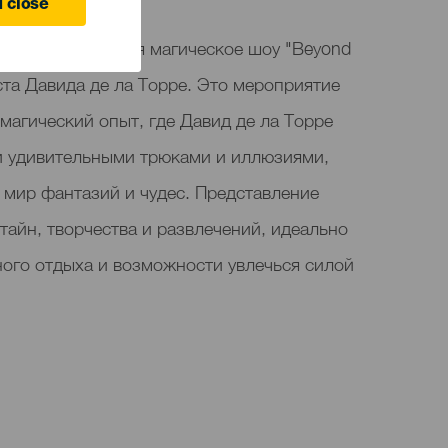
 close
La Gomera состоится магическое шоу "Beyond
ста Давида де ла Торре. Это мероприятие
магический опыт, где Давид де ла Торре
и удивительными трюками и иллюзиями,
 мир фантазий и чудес. Представление
тайн, творчества и развлечений, идеально
ого отдыха и возможности увлечься силой