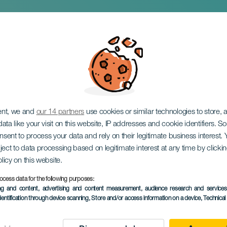
е шоу: за гранью
ния
ent, we and
our 14 partners
use cookies or similar technologies to store,
ata like your visit on this website, IP addresses and cookie identifiers. 
onsent to process your data and rely on their legitimate business interest
ject to data processing based on legitimate interest at any time by click
olicy on this website.
ocess data for the following purposes:
ПРОШЕДШЕЕ МЕРОПРИЯ
ing and content, advertising and content measurement, audience research and service
dentification through device scanning
, Store and/or access information on a device
, Technica
14 September 2024
Localidad
San Sebastián de la 