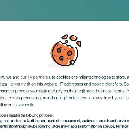
 Chihiro
ent, we and
our 14 partners
use cookies or similar technologies to store,
ata like your visit on this website, IP addresses and cookie identifiers. 
onsent to process your data and rely on their legitimate business interest
ject to data processing based on legitimate interest at any time by click
olicy on this website.
ocess data for the following purposes:
ПРОШЕДШЕЕ МЕРОПРИЯ
ing and content, advertising and content measurement, audience research and service
dentification through device scanning
, Store and/or access information on a device
, Technica