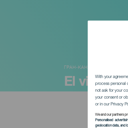
ГРАН-КАНАРИЯ
El viaje de
With your agreem
process personal d
not ask for your c
your consent or ob
or in our Privacy P
We and our partners pr
Personalised advertis
geolocation data, and i