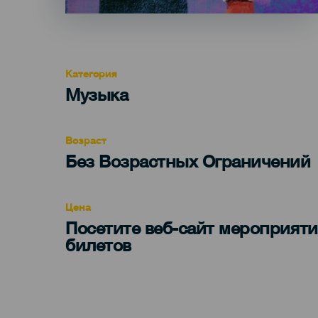
Категория
Categoría
Музыка
del
evento
Возраст
Edad
Без Возрастных Ограничений
Recomendada
Цена
Посетите веб-сайт мероприяти
билетов