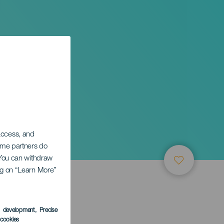
 access, and
Some partners do
. You can withdraw
ing on “Learn More”
ТИЕ
s development
, Precise
l cookies