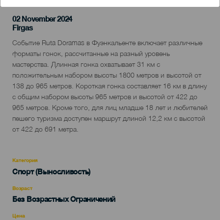
02 November 2024
Localidad
Firgas
Descripción
Событие Ruta Doramas в Фуэнкальенте включает различные
del
форматы гонок, рассчитанные на разный уровень
evento
мастерства. Длинная гонка охватывает 31 км с
положительным набором высоты 1800 метров и высотой от
138 до 965 метров. Короткая гонка составляет 16 км в длину
с общим набором высоты 965 метров и высотой от 422 до
965 метров. Кроме того, для лиц младше 18 лет и любителей
пешего туризма доступен маршрут длиной 12,2 км с высотой
от 422 до 691 метра.
Категория
Categoría
Спорт (Выносливость)
del
evento
Возраст
Edad
Без Возрастных Ограничений
Recomendada
Цена