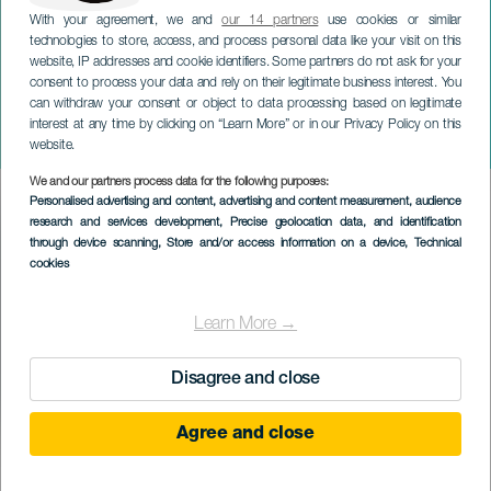
With your agreement, we and
our 14 partners
use cookies or similar
technologies to store, access, and process personal data like your visit on this
website, IP addresses and cookie identifiers. Some partners do not ask for your
consent to process your data and rely on their legitimate business interest. You
can withdraw your consent or object to data processing based on legitimate
ГРАН-КАНАРИЯ
interest at any time by clicking on “Learn More” or in our Privacy Policy on this
Ruta Doramas
website.
We and our partners process data for the following purposes:
Imagen
Personalised advertising and content, advertising and content measurement, audience
Listado
research and services development
, Precise geolocation data, and identification
through device scanning
, Store and/or access information on a device
, Technical
cookies
Learn More →
Disagree and close
Agree and close
ПРОШЕДШЕЕ МЕРОПРИЯТИЕ