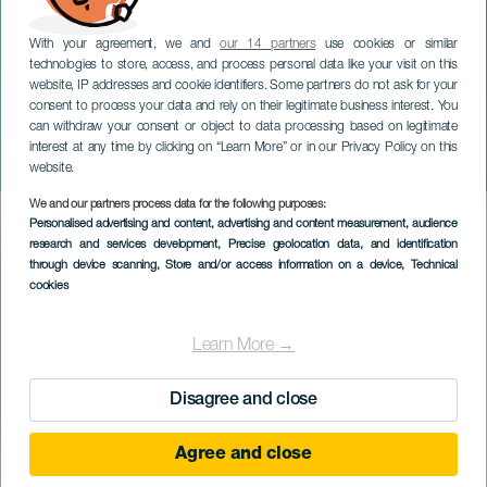
With your agreement, we and
our 14 partners
use cookies or similar
technologies to store, access, and process personal data like your visit on this
website, IP addresses and cookie identifiers. Some partners do not ask for your
consent to process your data and rely on their legitimate business interest. You
can withdraw your consent or object to data processing based on legitimate
ТЕНЕРИФЕ
interest at any time by clicking on “Learn More” or in our Privacy Policy on this
Socos Dúo: Experimental
website.
We and our partners process data for the following purposes:
Imagen
Personalised advertising and content, advertising and content measurement, audience
Listado
research and services development
, Precise geolocation data, and identification
through device scanning
, Store and/or access information on a device
, Technical
cookies
Learn More →
Disagree and close
Agree and close
ПРОШЕДШЕЕ МЕРОПРИЯТИЕ