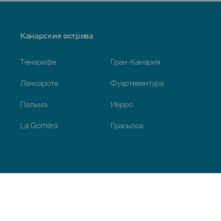
Menú
Канарские острова
Footer
Тенерифе
Гран-Канария
Лансароте
Фуэртевентура
Пальма
Иерро
La Gomera
Грасьоса
Обзор
Побережье и пляжи
Культура