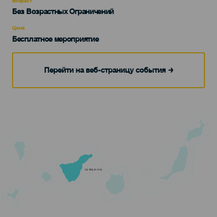
Возраст
Edad
Без Возрастных Ограничений
Recomendada
Цена
Бесплатное мероприятие
Перейти на веб-страницу события
TENERIFE