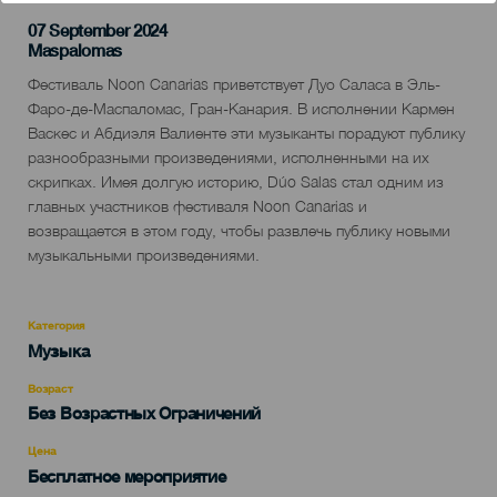
07 September 2024
Localidad
Maspalomas
Descripción
Фестиваль Noon Canarias приветствует Дуо Саласа в Эль-
del
Фаро-де-Маспаломас, Гран-Канария. В исполнении Кармен
evento
Васкес и Абдиэля Валиенте эти музыканты порадуют публику
разнообразными произведениями, исполненными на их
скрипках. Имея долгую историю, Dúo Salas стал одним из
главных участников фестиваля Noon Canarias и
возвращается в этом году, чтобы развлечь публику новыми
музыкальными произведениями.
Категория
Categoría
Музыка
del
evento
Возраст
Edad
Без Возрастных Ограничений
Recomendada
Цена
Бесплатное мероприятие