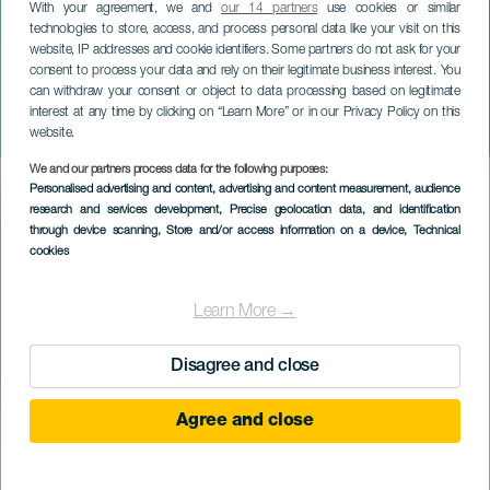
With your agreement, we and
our 14 partners
use cookies or similar
technologies to store, access, and process personal data like your visit on this
website, IP addresses and cookie identifiers. Some partners do not ask for your
consent to process your data and rely on their legitimate business interest. You
ГРАН-КАНАРИЯ
can withdraw your consent or object to data processing based on legitimate
Салас Дуэт: Струнный
interest at any time by clicking on “Learn More” or in our Privacy Policy on this
ансамбль
website.
We and our partners process data for the following purposes:
Imagen
Personalised advertising and content, advertising and content measurement, audience
Listado
research and services development
, Precise geolocation data, and identification
through device scanning
, Store and/or access information on a device
, Technical
cookies
Learn More →
Disagree and close
Agree and close
ПРОШЕДШЕЕ МЕРОПРИЯТИЕ