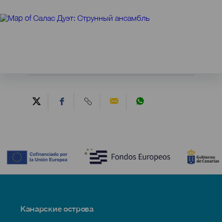
Contenido
Menú
Канарские острова
Footer