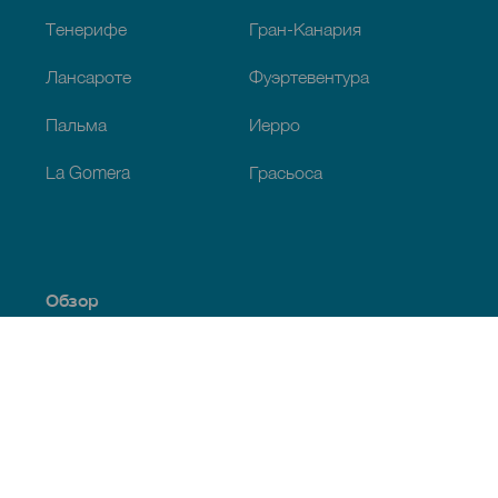
Тенерифе
Гран-Канария
Лансароте
Фуэртевентура
Пальма
Иерро
La Gomera
Грасьоса
Обзор
Побережье и пляжи
Культура
Кухня
Все статьи